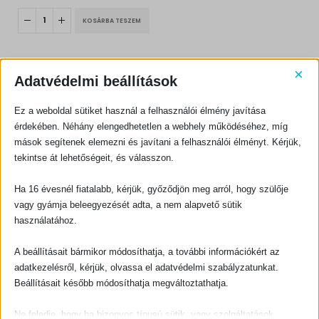
KOSÁRBA TESZEM
×
Adatvédelmi beállítások
Ez a weboldal sütiket használ a felhasználói élmény javítása
érdekében. Néhány elengedhetetlen a webhely működéséhez, míg
BIBLIAI TANÍTÁS, HITERŐSÍTŐ
EVANGELIZÁCIÓ
mások segítenek elemezni és javítani a felhasználói élményt. Kérjük,
Igazság és tévelygés
Hol leszel az örökkévalóságban? + Jézus Krisztus vére
tekintse át lehetőségeit, és válasszon.
0
out of 5
0
out of 5
300
Ft
400
Ft
Ha 16 évesnél fiatalabb, kérjük, győződjön meg arról, hogy szülője
KOSÁRBA TESZEM
KOSÁRBA TESZEM
vagy gyámja beleegyezését adta, a nem alapvető sütik
használatához.
A beállításait bármikor módosíthatja, a további információkért az
adatkezelésről, kérjük, olvassa el adatvédelmi szabályzatunkat.
Beállításait később módosíthatja megváltoztathatja.
Ne feledje, hogy ha bizonyos típusú sütik, vagy szolgáltatások
BIBLIAI TANÍTÁS, HITERŐSÍTŐ