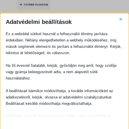
was:
is:
TOVÁBB OLVASOM
3000 Ft.
2700 Ft.
×
Adatvédelmi beállítások
Ez a weboldal sütiket használ a felhasználói élmény javítása
érdekében. Néhány elengedhetetlen a webhely működéséhez, míg
mások segítenek elemezni és javítani a felhasználói élményt. Kérjük,
KAPCSOLATFELVÉTEL
tekintse át lehetőségeit, és válasszon.
Evangéliumi Kiadó
Ha 16 évesnél fiatalabb, kérjük, győződjön meg arról, hogy szülője
CÍM:
1066 Budapest, Ó utca 16.
vagy gyámja beleegyezését adta, a nem alapvető sütik
használatához.
TELEFON:
+36-1-311-5860
A beállításait bármikor módosíthatja, a további információkért az
EMAIL:
adatkezelésről, kérjük, olvassa el adatvédelmi szabályzatunkat.
rendeles@evangeliumikiado.hu
Beállításait később módosíthatja megváltoztathatja.
Ne feledje, hogy ha bizonyos típusú sütik, vagy szolgáltatások
letiltása mellett dönt, az befolyásolhatja a webhely által nyújtott
élményét és az általunk kínált szolgáltatásokat.