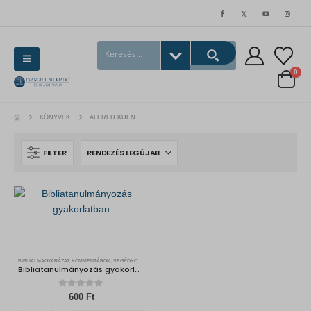
0
KÖNYVEK
ALFRED KUEN
FILTER
BIBLIAI MAGYARÁZAT, KOMMENTÁROK, SEGÉDKÖNYVEK
Bibliatanulmányozás gyakorlatban
0
out of 5
600
Ft