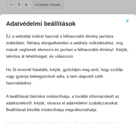
KOSÁRBA TESZEM
×
Adatvédelmi beállítások
Ez a weboldal sütiket használ a felhasználói élmény javítása
érdekében. Néhány elengedhetetlen a webhely működéséhez, míg
mások segítenek elemezni és javítani a felhasználói élményt. Kérjük,
KAPCSOLATFELVÉTEL
tekintse át lehetőségeit, és válasszon.
Evangéliumi Kiadó
Ha 16 évesnél fiatalabb, kérjük, győződjön meg arról, hogy szülője
CÍM:
1066 Budapest, Ó utca 16.
vagy gyámja beleegyezését adta, a nem alapvető sütik
használatához.
TELEFON:
+36-1-311-5860
A beállításait bármikor módosíthatja, a további információkért az
EMAIL:
adatkezelésről, kérjük, olvassa el adatvédelmi szabályzatunkat.
rendeles@evangeliumikiado.hu
Beállításait később módosíthatja megváltoztathatja.
Ne feledje, hogy ha bizonyos típusú sütik, vagy szolgáltatások
letiltása mellett dönt, az befolyásolhatja a webhely által nyújtott