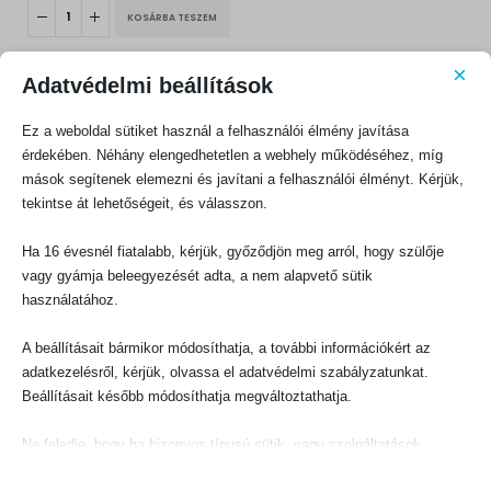
was:
is:
KOSÁRBA TESZEM
1200 Ft.
1080 Ft.
×
Adatvédelmi beállítások
Ez a weboldal sütiket használ a felhasználói élmény javítása
érdekében. Néhány elengedhetetlen a webhely működéséhez, míg
mások segítenek elemezni és javítani a felhasználói élményt. Kérjük,
KAPCSOLATFELVÉTEL
tekintse át lehetőségeit, és válasszon.
Evangéliumi Kiadó
Ha 16 évesnél fiatalabb, kérjük, győződjön meg arról, hogy szülője
CÍM:
1066 Budapest, Ó utca 16.
vagy gyámja beleegyezését adta, a nem alapvető sütik
használatához.
TELEFON:
+36-1-311-5860
A beállításait bármikor módosíthatja, a további információkért az
EMAIL:
adatkezelésről, kérjük, olvassa el adatvédelmi szabályzatunkat.
rendeles@evangeliumikiado.hu
Beállításait később módosíthatja megváltoztathatja.
Ne feledje, hogy ha bizonyos típusú sütik, vagy szolgáltatások
letiltása mellett dönt, az befolyásolhatja a webhely által nyújtott