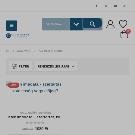
0
KÖNYVEK
ALFRED P. GIBBS
FILTER
-10%
BIBLIAI TANÍTÁS, HITERŐSÍTŐ
Isten imádata – szertartás, kötelesség vagy előjog?
0
out of 5
Original
Current
1080
Ft
1200
Ft
price
price