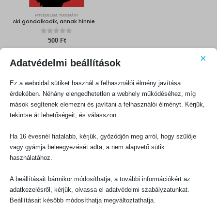
HITVÉDELEM
,
TUDOMÁNY
Aki gondolkodik, annak hinnie kell
0
out of 5
500
Ft
×
KOSÁRBA TESZEM
Adatvédelmi beállítások
Ez a weboldal sütiket használ a felhasználói élmény javítása
érdekében. Néhány elengedhetetlen a webhely működéséhez, míg
mások segítenek elemezni és javítani a felhasználói élményt. Kérjük,
tekintse át lehetőségeit, és válasszon.
Ha 16 évesnél fiatalabb, kérjük, győződjön meg arról, hogy szülője
KAPCSOLATFELVÉTEL
vagy gyámja beleegyezését adta, a nem alapvető sütik
Evangéliumi Kiadó
használatához.
CÍM:
1066 Budapest, Ó utca 16.
A beállításait bármikor módosíthatja, a további információkért az
TELEFON:
adatkezelésről, kérjük, olvassa el adatvédelmi szabályzatunkat.
+36-1-311-5860
Beállításait később módosíthatja megváltoztathatja.
EMAIL:
rendeles@evangeliumikiado.hu