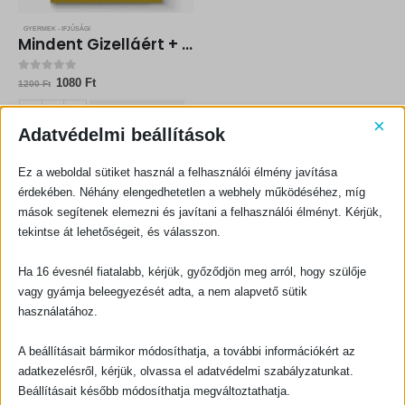
GYERMEK - IFJÚSÁGI
Mindent Gizelláért + A neve egyszerűen Péter
0
out of 5
Original
Current
1080
Ft
1200
Ft
price
price
was:
is:
KOSÁRBA TESZEM
1200 Ft.
1080 Ft.
×
Adatvédelmi beállítások
Ez a weboldal sütiket használ a felhasználói élmény javítása
érdekében. Néhány elengedhetetlen a webhely működéséhez, míg
mások segítenek elemezni és javítani a felhasználói élményt. Kérjük,
tekintse át lehetőségeit, és válasszon.
Ha 16 évesnél fiatalabb, kérjük, győződjön meg arról, hogy szülője
KAPCSOLATFELVÉTEL
vagy gyámja beleegyezését adta, a nem alapvető sütik
használatához.
Evangéliumi Kiadó
CÍM:
1066 Budapest, Ó utca 16.
A beállításait bármikor módosíthatja, a további információkért az
adatkezelésről, kérjük, olvassa el adatvédelmi szabályzatunkat.
TELEFON:
Beállításait később módosíthatja megváltoztathatja.
+36-1-311-5860