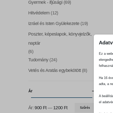
Gyermek - ifjúsági
(69)
Hitvédelem
(12)
Izráel és Isten Gyülekezete
(19)
Poszter, képeslapok, könyvjelzők,
Adatv
naptár
(6)
Ez a webo
Tudomány
(24)
elengedhe
felhaszná
Vetés és Aratás egybekötött
(8)
Ha 16 éve
adta, a n
Ár
A beállít
el adatvé
Ár:
900 Ft
—
1200 Ft
Szűrés
Min
Max