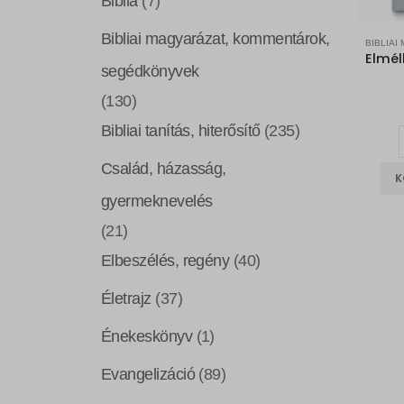
Biblia
(7)
Bibliai magyarázat, kommentárok,
segédkönyvek
(130)
Bibliai tanítás, hiterősítő
(235)
Család, házasság,
K
gyermeknevelés
(21)
Elbeszélés, regény
(40)
Életrajz
(37)
Énekeskönyv
(1)
Evangelizáció
(89)