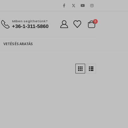
Miben segíthetünk?
0
+36-1-311-5860
VETÉS ÉS ARATÁS