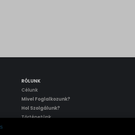
RÓLUNK
Célunk
Mivel Foglalkozunk?
Hol Szolgálunk?
Történetünk
Hitvallásunk
s