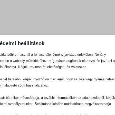
édelmi beállítások
ldal sütiket használ a felhasználói élmény javítása érdekében. Néhány
tetlen a webhely működéséhez, míg mások segítenek elemezni és javítani a
lói élményt. Kérjük, tekintse át lehetőségeit, és válasszon.
snél fiatalabb, kérjük, győződjön meg arról, hogy szülője vagy gyámja belee
em alapvető sütik használatához.
ásait bármikor módosíthatja, a további információkért az adatkezelésről, kérjü
delmi szabályzatunkat. Beállításait később módosíthatja megváltoztathatja.