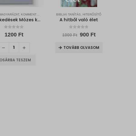
BIBLIAI MAGYARÁZAT, KOMMENTÁROK, SEGÉDKÖNYVEK
BIBLIAI TANÍTÁS, HITERŐSÍTŐ
Elmélkedések Mózes könyveiről 1.
A hitből való élet
0
out of 5
0
out of 5
Original
Current
1200
Ft
900
Ft
1000
Ft
price
price
was:
is:
TOVÁBB OLVASOM
1000 Ft.
900 Ft.
OSÁRBA TESZEM