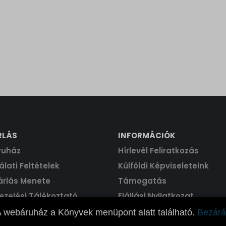
RLÁS
INFORMÁCIÓK
ruház
Hírlevél Feliratkozás
lati Feltételek
Külföldi Képviseleteink
árlás Menete
Támogatás
ezelési Tájékoztató
Elállási Nyilatkozat
 webáruház a Könyvek menüpont alatt található.
Bezárá