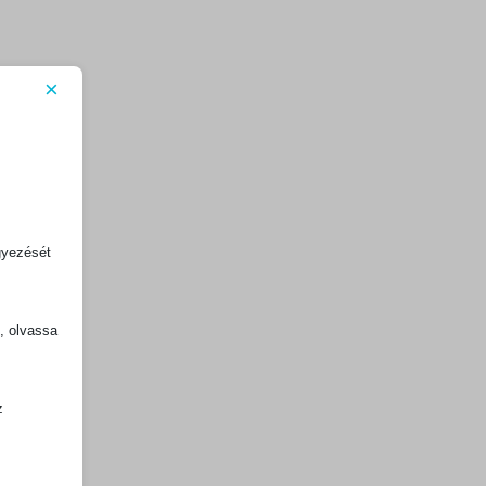
×
gyezését
k, olvassa
z
.