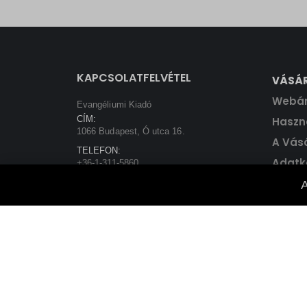
price
price
was:
is:
5800 Ft.
5220 Ft.
KAPCSOLATFELVÉTEL
VÁSÁ
Webá
Evangéliumi Kiadó
CÍM:
Haszná
1066 Budapest, Ó utca 16.
A Vás
TELEFON:
Adatk
+36-1-311-5860
EMAIL:
A
rendeles@evangeliumikiado.hu