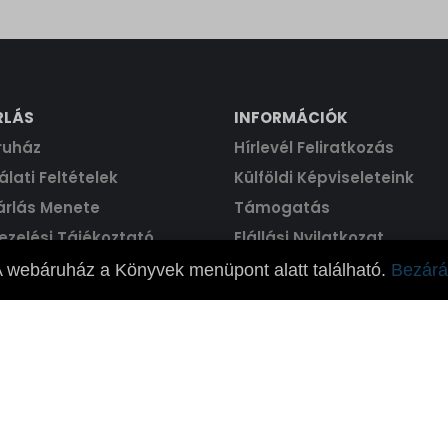
RLÁS
INFORMÁCIÓK
ruház
Hírlevél Feliratkozás
lati Feltételek
Külföldi Képviseleteink
árlás Menete
Támogatás
ezelési Tájékoztató
Elállási Nyilatkozat
 webáruház a Könyvek menüpont alatt található.
Bezárá