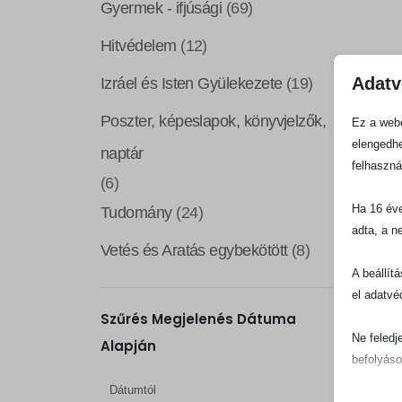
Gyermek - ifjúsági
(69)
Hitvédelem
(12)
Adatv
Izráel és Isten Gyülekezete
(19)
Poszter, képeslapok, könyvjelzők,
Ez a webo
elengedhe
naptár
felhaszná
(6)
Ha 16 éve
Tudomány
(24)
adta, a n
Vetés és Aratás egybekötött
(8)
A beállít
el adatvé
Szűrés Megjelenés Dátuma
Ne feledj
Alapján
befolyáso
Dátumtól