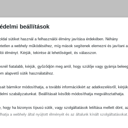
édelmi beállítások
ldal sütiket használ a felhasználói élmény javítása érdekében. Néhány
tetlen a webhely működéséhez, míg mások segítenek elemezni és javítani a
lói élményt. Kérjük, tekintse át lehetőségeit, és válasszon.
snél fiatalabb, kérjük, győződjön meg arról, hogy szülője vagy gyámja belee
em alapvető sütik használatához.
ásait bármikor módosíthatja, a további információkért az adatkezelésről, kérjü
delmi szabályzatunkat. Beállításait később módosíthatja megváltoztathatja.
e, hogy ha bizonyos típusú sütik, vagy szolgáltatások letiltása mellett dönt, a
lhatja a webhely által nyújtott élményét és az általunk kínált szolgáltatásokat