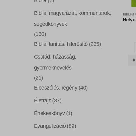
Biblia
(7)
Bibliai magyarázat, kommentárok,
segédkönyvek
(130)
Bibliai tanítás, hiterősítő
(235)
Család, házasság,
K
gyermeknevelés
(21)
Elbeszélés, regény
(40)
Életrajz
(37)
Énekeskönyv
(1)
Evangelizáció
(89)