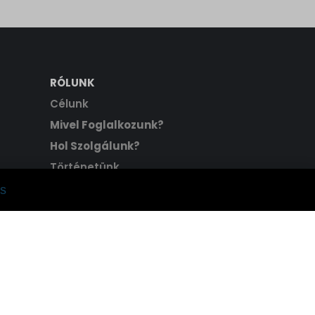
RÓLUNK
Célunk
Mivel Foglalkozunk?
Hol Szolgálunk?
Történetünk
Hitvallásunk
s