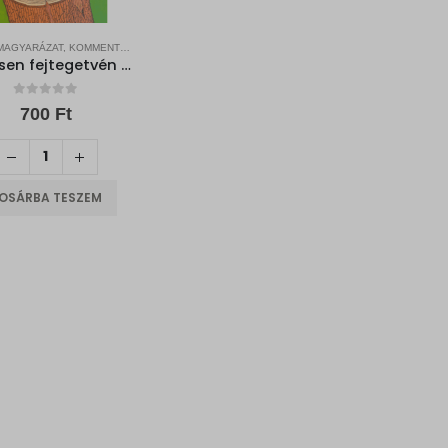
BIBLIAI MAGYARÁZAT, KOMMENTÁROK, SEGÉDKÖNYVEK
Helyesen fejtegetvén az Igazság beszédét
0
out of 5
700
Ft
OSÁRBA TESZEM