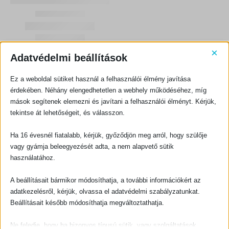
×
Adatvédelmi beállítások
Ez a weboldal sütiket használ a felhasználói élmény javítása
érdekében. Néhány elengedhetetlen a webhely működéséhez, míg
mások segítenek elemezni és javítani a felhasználói élményt. Kérjük,
tekintse át lehetőségeit, és válasszon.
KAPCSOLATFELVÉTEL
Ha 16 évesnél fiatalabb, kérjük, győződjön meg arról, hogy szülője
Evangéliumi Kiadó
vagy gyámja beleegyezését adta, a nem alapvető sütik
CÍM:
használatához.
1066 Budapest, Ó utca 16.
TELEFON:
A beállításait bármikor módosíthatja, a további információkért az
+36-1-311-5860
adatkezelésről, kérjük, olvassa el adatvédelmi szabályzatunkat.
EMAIL:
Beállításait később módosíthatja megváltoztathatja.
rendeles@evangeliumikiado.hu
Ne feledje, hogy ha bizonyos típusú sütik, vagy szolgáltatások