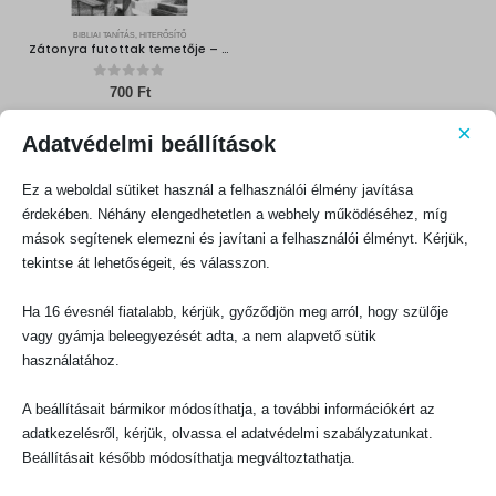
BIBLIAI TANÍTÁS, HITERŐSÍTŐ
Zátonyra futottak temetője – Figyelmeztető képek a Bibliából
0
out of 5
700
Ft
×
KOSÁRBA TESZEM
Adatvédelmi beállítások
Ez a weboldal sütiket használ a felhasználói élmény javítása
érdekében. Néhány elengedhetetlen a webhely működéséhez, míg
mások segítenek elemezni és javítani a felhasználói élményt. Kérjük,
tekintse át lehetőségeit, és válasszon.
Ha 16 évesnél fiatalabb, kérjük, győződjön meg arról, hogy szülője
KAPCSOLATFELVÉTEL
vagy gyámja beleegyezését adta, a nem alapvető sütik
Evangéliumi Kiadó
használatához.
CÍM:
1066 Budapest, Ó utca 16.
A beállításait bármikor módosíthatja, a további információkért az
TELEFON:
adatkezelésről, kérjük, olvassa el adatvédelmi szabályzatunkat.
+36-1-311-5860
Beállításait később módosíthatja megváltoztathatja.
EMAIL:
rendeles@evangeliumikiado.hu