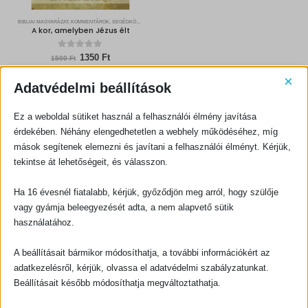
BIBLIAI MAGYARÁZAT, KOMMENTÁROK, SEGÉDKÖNYVEK
A kor, amelyben Jézus élt
0
out of 5
Original
Current
1350
Ft
1500
Ft
price
price
was:
is:
×
TOVÁBB OLVASOM
1500 Ft.
1350 Ft.
Adatvédelmi beállítások
Ez a weboldal sütiket használ a felhasználói élmény javítása
érdekében. Néhány elengedhetetlen a webhely működéséhez, míg
mások segítenek elemezni és javítani a felhasználói élményt. Kérjük,
tekintse át lehetőségeit, és válasszon.
Ha 16 évesnél fiatalabb, kérjük, győződjön meg arról, hogy szülője
KAPCSOLATFELVÉTEL
vagy gyámja beleegyezését adta, a nem alapvető sütik
Evangéliumi Kiadó
használatához.
CÍM:
1066 Budapest, Ó utca 16.
A beállításait bármikor módosíthatja, a további információkért az
TELEFON:
adatkezelésről, kérjük, olvassa el adatvédelmi szabályzatunkat.
+36-1-311-5860
Beállításait később módosíthatja megváltoztathatja.
EMAIL:
rendeles@evangeliumikiado.hu