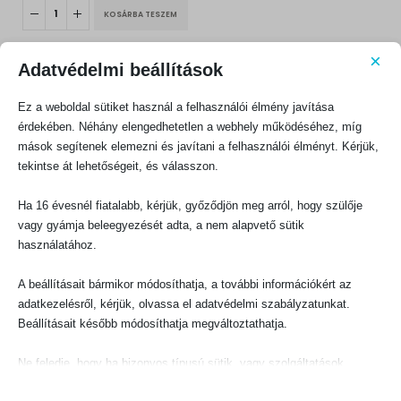
KOSÁRBA TESZEM
×
Adatvédelmi beállítások
Ez a weboldal sütiket használ a felhasználói élmény javítása
érdekében. Néhány elengedhetetlen a webhely működéséhez, míg
mások segítenek elemezni és javítani a felhasználói élményt. Kérjük,
KAPCSOLATFELVÉTEL
tekintse át lehetőségeit, és válasszon.
Evangéliumi Kiadó
Ha 16 évesnél fiatalabb, kérjük, győződjön meg arról, hogy szülője
CÍM:
1066 Budapest, Ó utca 16.
vagy gyámja beleegyezését adta, a nem alapvető sütik
használatához.
TELEFON:
+36-1-311-5860
A beállításait bármikor módosíthatja, a további információkért az
EMAIL:
adatkezelésről, kérjük, olvassa el adatvédelmi szabályzatunkat.
rendeles@evangeliumikiado.hu
Beállításait később módosíthatja megváltoztathatja.
Ne feledje, hogy ha bizonyos típusú sütik, vagy szolgáltatások
letiltása mellett dönt, az befolyásolhatja a webhely által nyújtott