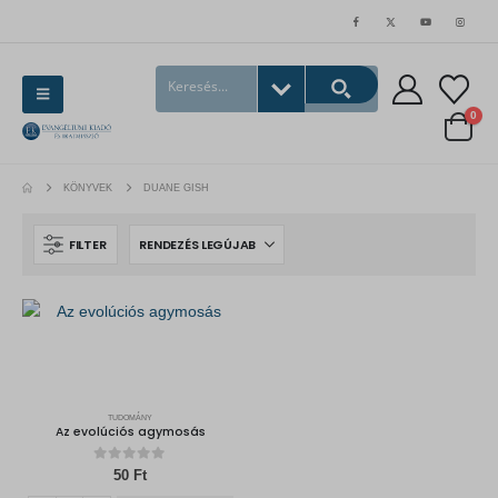
0
KÖNYVEK
DUANE GISH
FILTER
TUDOMÁNY
Az evolúciós agymosás
0
out of 5
50
Ft