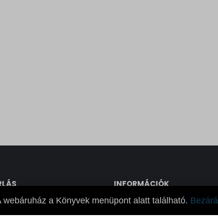
RLÁS
INFORMÁCIÓK
ruház
Hírlevél Feliratkozás
 webáruház a Könyvek menüpont alatt található.
Bezárá
lati Feltételek
Külföldi Képviseleteink