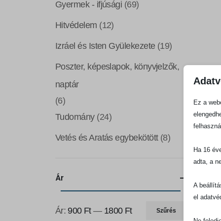
Gyermek - ifjúsági
(69)
Hitvédelem
(12)
Izráel és Isten Gyülekezete
(19)
Poszter, képeslapok, könyvjelzők,
Adatv
naptár
(6)
Ez a webo
elengedhe
Tudomány
(24)
felhaszná
Vetés és Aratás egybekötött
(8)
Ha 16 éve
adta, a n
Ár
A beállít
el adatvé
Ár:
900 Ft
—
1800 Ft
Szűrés
Min
Max
Ne feledj