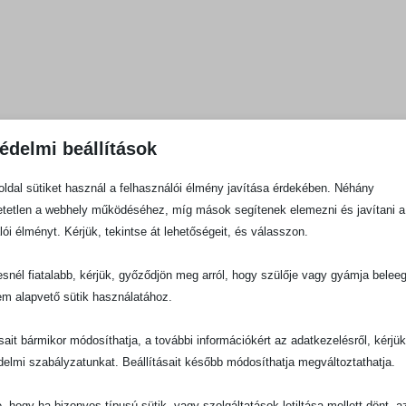
édelmi beállítások
ldal sütiket használ a felhasználói élmény javítása érdekében. Néhány
tetlen a webhely működéséhez, míg mások segítenek elemezni és javítani a
lói élményt. Kérjük, tekintse át lehetőségeit, és válasszon.
snél fiatalabb, kérjük, győződjön meg arról, hogy szülője vagy gyámja belee
em alapvető sütik használatához.
ásait bármikor módosíthatja, a további információkért az adatkezelésről, kérjü
delmi szabályzatunkat. Beállításait később módosíthatja megváltoztathatja.
e, hogy ha bizonyos típusú sütik, vagy szolgáltatások letiltása mellett dönt, a