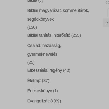
Biblia
(7)
2
Bibliai magyarázat, kommentárok,
segédkönyvek
K
(130)
Bibliai tanítás, hiterősítő
(235)
Család, házasság,
gyermeknevelés
(21)
Elbeszélés, regény
(40)
Életrajz
(37)
Énekeskönyv
(1)
Evangelizáció
(89)