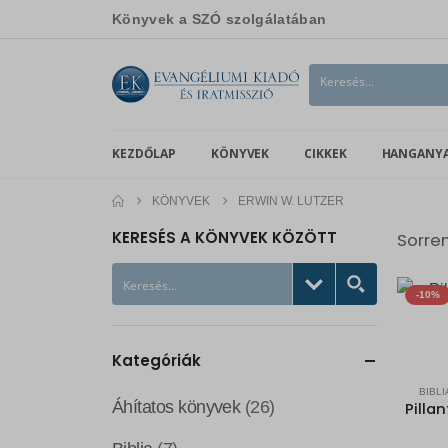
Könyvek a SZÓ szolgálatában
KEZDŐLAP
KÖNYVEK
CIKKEK
HANGANY
KÖNYVEK
ERWIN W. LUTZER
KERESÉS A KÖNYVEK KÖZÖTT
Sorre
-10%
Kategóriák
BIBLI
Áhítatos könyvek
(26)