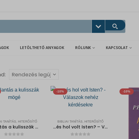
AGOK
LETÖLTHETŐ ANYAGOK
RÓLUNK
KAPCSOLAT
nd:
-10%
-10%
AI TANÍTÁS, HITERŐSÍTŐ
BIBLIAI TANÍTÁS, HITERŐSÍTŐ
Pillantás a kulisszák mögé
…és hol volt Isten? – Válaszok nehéz kérdésekre