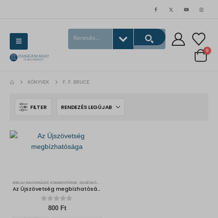
0
KÖNYVEK
F. F. BRUCE
FILTER
BIBLIAI MAGYARÁZAT, KOMMENTÁROK, SEGÉDKÖNYVEK
Az Újszövetség megbízhatósága
0
out of 5
800
Ft