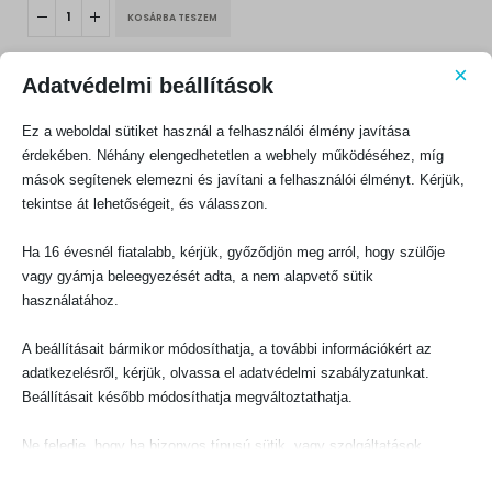
KOSÁRBA TESZEM
×
Adatvédelmi beállítások
Ez a weboldal sütiket használ a felhasználói élmény javítása
érdekében. Néhány elengedhetetlen a webhely működéséhez, míg
mások segítenek elemezni és javítani a felhasználói élményt. Kérjük,
KAPCSOLATFELVÉTEL
tekintse át lehetőségeit, és válasszon.
Evangéliumi Kiadó
Ha 16 évesnél fiatalabb, kérjük, győződjön meg arról, hogy szülője
CÍM:
1066 Budapest, Ó utca 16.
vagy gyámja beleegyezését adta, a nem alapvető sütik
használatához.
TELEFON:
+36-1-311-5860
A beállításait bármikor módosíthatja, a további információkért az
EMAIL:
adatkezelésről, kérjük, olvassa el adatvédelmi szabályzatunkat.
rendeles@evangeliumikiado.hu
Beállításait később módosíthatja megváltoztathatja.
Ne feledje, hogy ha bizonyos típusú sütik, vagy szolgáltatások
letiltása mellett dönt, az befolyásolhatja a webhely által nyújtott