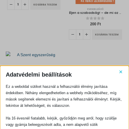
KOSÁRBA TESZEM
EVANGELIZÁCIÓ
Éljen a szabadság! – de mi az igazi szabadság?
0
out of 5
200
Ft
KOSÁRBA TESZEM
×
Adatvédelmi beállítások
BIBLIAI TANÍTÁS, HITERŐSÍTŐ
A Szent egyszerűség
Ez a weboldal sütiket használ a felhasználói élmény javítása
érdekében. Néhány elengedhetetlen a webhely működéséhez, míg
0
out of 5
500
Ft
mások segítenek elemezni és javítani a felhasználói élményt. Kérjük,
tekintse át lehetőségeit, és válasszon.
KOSÁRBA TESZEM
Ha 16 évesnél fiatalabb, kérjük, győződjön meg arról, hogy szülője
vagy gyámja beleegyezését adta, a nem alapvető sütik