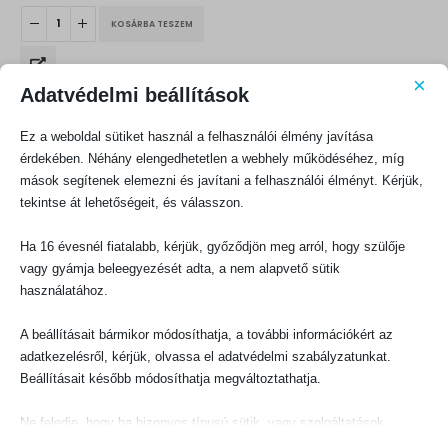
KOSÁRBA TESZEM
×
Adatvédelmi beállítások
Ez a weboldal sütiket használ a felhasználói élmény javítása
érdekében. Néhány elengedhetetlen a webhely működéséhez, míg
mások segítenek elemezni és javítani a felhasználói élményt. Kérjük,
tekintse át lehetőségeit, és válasszon.
KAPCSOLATFELVÉTEL
Evangéliumi Kiadó
Ha 16 évesnél fiatalabb, kérjük, győződjön meg arról, hogy szülője
CÍM:
vagy gyámja beleegyezését adta, a nem alapvető sütik
1066 Budapest, Ó utca 16.
használatához.
TELEFON:
+36-1-311-5860
A beállításait bármikor módosíthatja, a további információkért az
adatkezelésről, kérjük, olvassa el adatvédelmi szabályzatunkat.
EMAIL:
rendeles@evangeliumikiado.hu
Beállításait később módosíthatja megváltoztathatja.
Ne feledje, hogy ha bizonyos típusú sütik, vagy szolgáltatások
letiltása mellett dönt, az befolyásolhatja a webhely által nyújtott