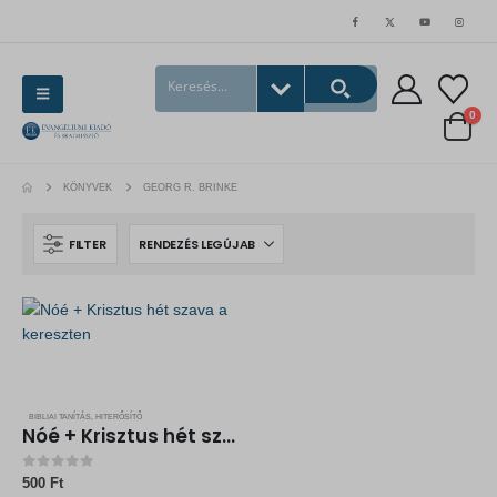
0
KÖNYVEK
GEORG R. BRINKE
FILTER
BIBLIAI TANÍTÁS, HITERŐSÍTŐ
Nóé + Krisztus hét szava a kereszten
0
out of 5
500
Ft