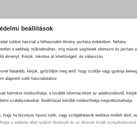
édelmi beállítások
ldal sütiket használ a felhasználói élmény javítása érdekében. Néhány
tetlen a webhely működéséhez, míg mások segítenek elemezni és javítani a
lói élményt. Kérjük, tekintse át lehetőségeit, és válasszon.
snél fiatalabb, kérjük, győződjön meg arról, hogy szülője vagy gyámja belee
em alapvető sütik használatához.
ásait bármikor módosíthatja, a további információkért az adatkezelésről, kérjü
delmi szabályzatunkat. Beállításait később módosíthatja megváltoztathatja.
e, hogy ha bizonyos típusú sütik, vagy szolgáltatások letiltása mellett dönt, a
lhatja a webhely által nyújtott élményét és az általunk kínált szolgáltatásokat