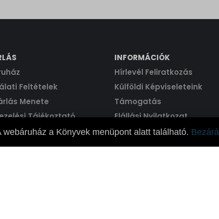
RLÁS
INFORMÁCIÓK
ruház
Hírlevél Feliratkozás
lati Feltételek
Külföldi Képviseleteink
árlás Menete
Támogatás
ezelési Tájékoztató
Elállási Nyilatkozat
 webáruház a Könyvek menüpont alatt található.
Bezárá