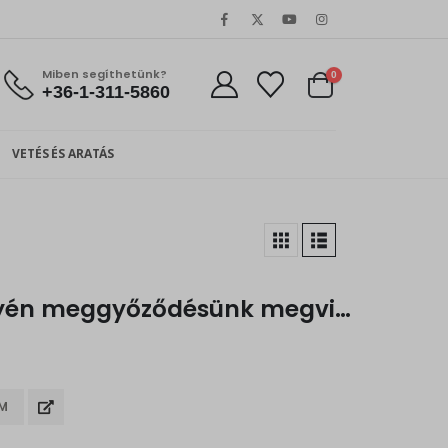
Miben segíthetünk?
0
+36-1-311-5860
VETÉS ÉS ARATÁS
Taktikák – Keresztyén meggyőződésünk megvitatásának módszertana
EM