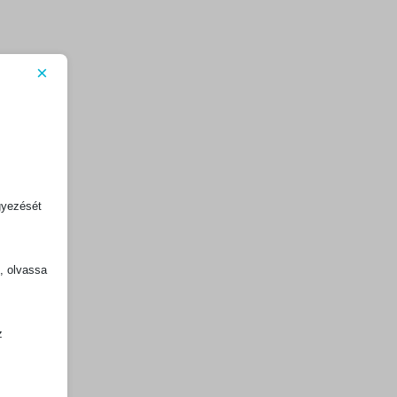
×
gyezését
k, olvassa
z
.