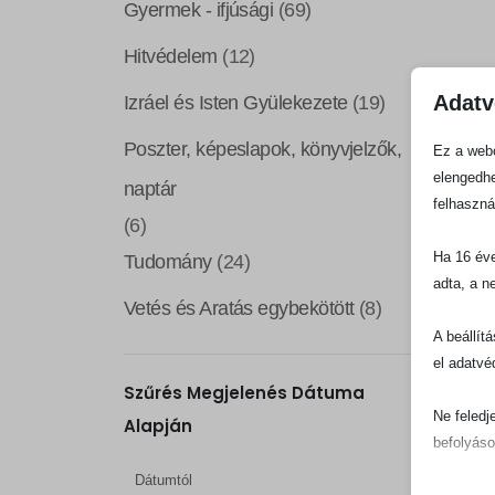
Gyermek - ifjúsági
(69)
Hitvédelem
(12)
Adatv
Izráel és Isten Gyülekezete
(19)
Poszter, képeslapok, könyvjelzők,
Ez a webo
elengedhe
naptár
felhaszná
(6)
Ha 16 éve
Tudomány
(24)
adta, a n
Vetés és Aratás egybekötött
(8)
A beállít
el adatvé
Szűrés Megjelenés Dátuma
Ne feledj
Alapján
befolyáso
Dátumtól