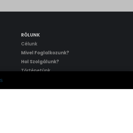
RÓLUNK
Célunk
Mivel Foglalkozunk?
Hol Szolgálunk?
Történetünk
Hitvallásunk
s