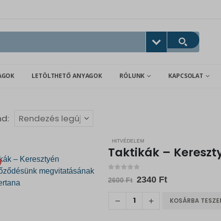
AGOK
LETÖLTHETŐ ANYAGOK
RÓLUNK
KAPCSOLAT
nd:
HITVÉDELEM
0
out of 5
Original
Current
2340
Ft
2600
Ft
price
price
was:
is:
KOSÁRBA TESZ
2600 Ft.
2340 Ft.