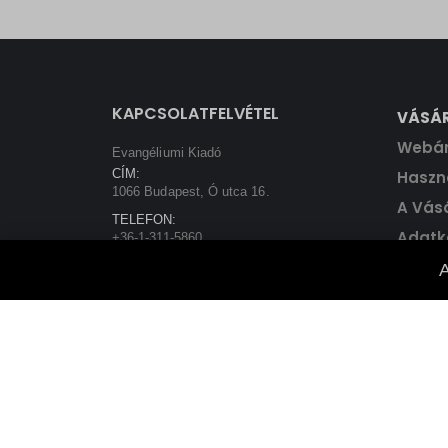
price
price
was:
is:
5800 Ft.
5220 Ft.
KAPCSOLATFELVÉTEL
VÁSÁ
Webá
Evangéliumi Kiadó
CÍM:
Haszná
1066 Budapest, Ó utca 16.
A Vás
TELEFON:
Adatk
+36-1-311-5860
EMAIL:
A
rendeles@evangeliumikiado.hu