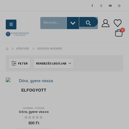
0
KÖNYVEK
GUDRUN WAGNER
FILTER
ELFOGYOTT
GYERMEK - IFJÚSÁGI
Dóra, gyere vissza
0
out of 5
800
Ft