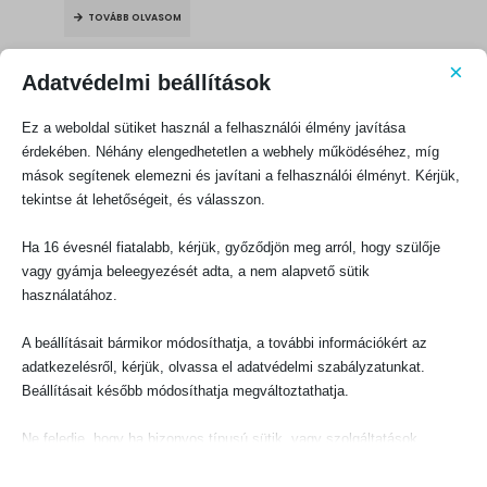
TOVÁBB OLVASOM
×
Adatvédelmi beállítások
Ez a weboldal sütiket használ a felhasználói élmény javítása
érdekében. Néhány elengedhetetlen a webhely működéséhez, míg
mások segítenek elemezni és javítani a felhasználói élményt. Kérjük,
KAPCSOLATFELVÉTEL
tekintse át lehetőségeit, és válasszon.
Evangéliumi Kiadó
Ha 16 évesnél fiatalabb, kérjük, győződjön meg arról, hogy szülője
CÍM:
1066 Budapest, Ó utca 16.
vagy gyámja beleegyezését adta, a nem alapvető sütik
használatához.
TELEFON:
+36-1-311-5860
A beállításait bármikor módosíthatja, a további információkért az
EMAIL:
adatkezelésről, kérjük, olvassa el adatvédelmi szabályzatunkat.
rendeles@evangeliumikiado.hu
Beállításait később módosíthatja megváltoztathatja.
Ne feledje, hogy ha bizonyos típusú sütik, vagy szolgáltatások
letiltása mellett dönt, az befolyásolhatja a webhely által nyújtott
élményét és az általunk kínált szolgáltatásokat.