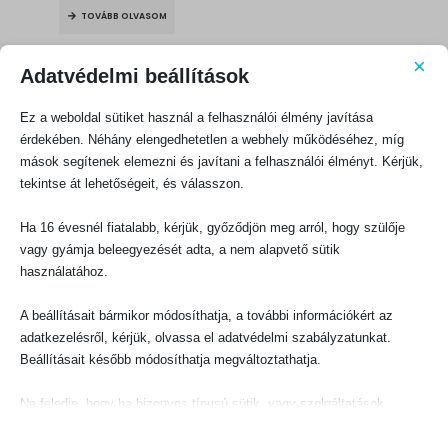
was:
is:
TOVÁBB OLVASOM
1000 Ft.
900 Ft.
×
Adatvédelmi beállítások
Ez a weboldal sütiket használ a felhasználói élmény javítása
érdekében. Néhány elengedhetetlen a webhely működéséhez, míg
mások segítenek elemezni és javítani a felhasználói élményt. Kérjük,
KAPCSOLATFELVÉTEL
tekintse át lehetőségeit, és válasszon.
Evangéliumi Kiadó
Ha 16 évesnél fiatalabb, kérjük, győződjön meg arról, hogy szülője
CÍM:
1066 Budapest, Ó utca 16.
vagy gyámja beleegyezését adta, a nem alapvető sütik
használatához.
TELEFON:
+36-1-311-5860
A beállításait bármikor módosíthatja, a további információkért az
EMAIL:
adatkezelésről, kérjük, olvassa el adatvédelmi szabályzatunkat.
rendeles@evangeliumikiado.hu
Beállításait később módosíthatja megváltoztathatja.
Ne feledje, hogy ha bizonyos típusú sütik, vagy szolgáltatások
letiltása mellett dönt, az befolyásolhatja a webhely által nyújtott
élményét és az általunk kínált szolgáltatásokat.