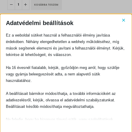
KOSÁRBA TESZEM
×
Adatvédelmi beállítások
Ez a weboldal sütiket használ a felhasználói élmény javítása
érdekében. Néhány elengedhetetlen a webhely működéséhez, míg
mások segítenek elemezni és javítani a felhasználói élményt. Kérjük,
KAPCSOLATFELVÉTEL
tekintse át lehetőségeit, és válasszon.
Evangéliumi Kiadó
Ha 16 évesnél fiatalabb, kérjük, győződjön meg arról, hogy szülője
CÍM:
1066 Budapest, Ó utca 16.
vagy gyámja beleegyezését adta, a nem alapvető sütik
használatához.
TELEFON:
+36-1-311-5860
A beállításait bármikor módosíthatja, a további információkért az
EMAIL:
adatkezelésről, kérjük, olvassa el adatvédelmi szabályzatunkat.
rendeles@evangeliumikiado.hu
Beállításait később módosíthatja megváltoztathatja.
Ne feledje, hogy ha bizonyos típusú sütik, vagy szolgáltatások
letiltása mellett dönt, az befolyásolhatja a webhely által nyújtott