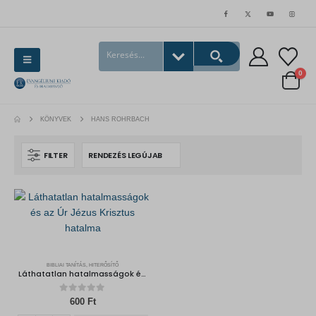
0
KÖNYVEK
HANS ROHRBACH
FILTER
BIBLIAI TANÍTÁS, HITERŐSÍTŐ
Láthatatlan hatalmasságok és az Úr Jézus Krisztus hatalma
0
out of 5
600
Ft