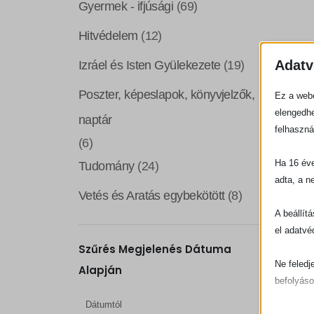
Gyermek - ifjúsági
(69)
Hitvédelem
(12)
Adatv
Izráel és Isten Gyülekezete
(19)
Poszter, képeslapok, könyvjelzők,
Ez a webo
elengedhe
naptár
felhaszná
(6)
Ha 16 éve
Tudomány
(24)
adta, a n
Vetés és Aratás egybekötött
(8)
A beállít
el adatvé
Szűrés Megjelenés Dátuma
Ne feledj
Alapján
befolyáso
Dátumtól