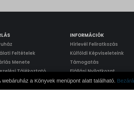
RLÁS
INFORMÁCIÓK
ruház
Hírlevél Feliratkozás
lati Feltételek
Külföldi Képviseleteink
árlás Menete
Támogatás
ezelési Tájékoztató
Elállási Nyilatkozat
 webáruház a Könyvek menüpont alatt található.
Bezárá