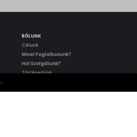
RÓLUNK
Célunk
Mivel Foglalkozunk?
Hol Szolgálunk?
Történetünk
Hitvallásunk
s