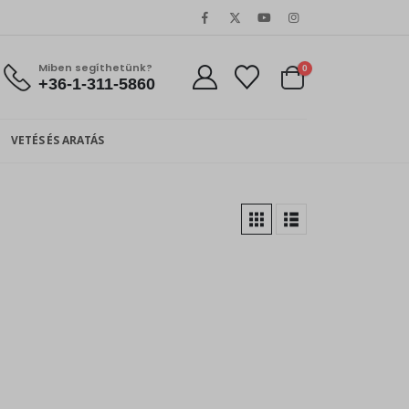
Miben segíthetünk?
0
+36-1-311-5860
VETÉS ÉS ARATÁS