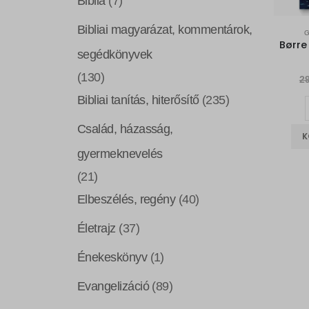
Biblia
(7)
Bibliai magyarázat, kommentárok,
G
segédkönyvek
(130)
2
Bibliai tanítás, hiterősítő
(235)
Család, házasság,
K
gyermeknevelés
(21)
Elbeszélés, regény
(40)
Életrajz
(37)
Énekeskönyv
(1)
Evangelizáció
(89)