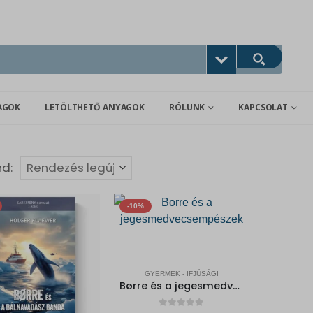
AGOK
LETÖLTHETŐ ANYAGOK
RÓLUNK
KAPCSOLAT
nd:
-10%
GYERMEK - IFJÚSÁGI
Børre és a jegesmedvecsempészek – SARKI FÉNY sorozat 1.