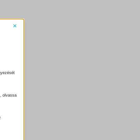
×
gyezését
k, olvassa
z
.