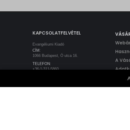
price
price
was:
is:
5800 Ft.
5220 Ft.
KAPCSOLATFELVÉTEL
VÁSÁ
Webá
Evangéliumi Kiadó
CÍM:
Haszná
1066 Budapest, Ó utca 16.
A Vás
TELEFON:
Adatk
+36-1-311-5860
EMAIL:
A
rendeles@evangeliumikiado.hu