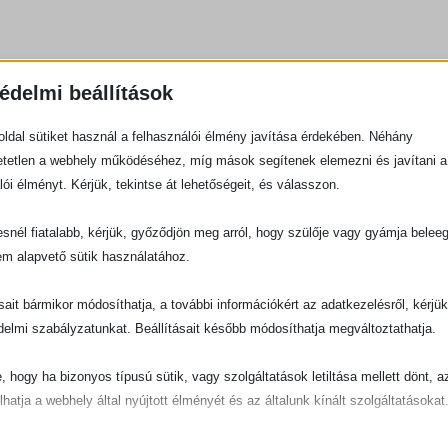
édelmi beállítások
ldal sütiket használ a felhasználói élmény javítása érdekében. Néhány
tetlen a webhely működéséhez, míg mások segítenek elemezni és javítani a
lói élményt. Kérjük, tekintse át lehetőségeit, és válasszon.
snél fiatalabb, kérjük, győződjön meg arról, hogy szülője vagy gyámja belee
em alapvető sütik használatához.
ásait bármikor módosíthatja, a további információkért az adatkezelésről, kérjü
delmi szabályzatunkat. Beállításait később módosíthatja megváltoztathatja.
e, hogy ha bizonyos típusú sütik, vagy szolgáltatások letiltása mellett dönt, a
lhatja a webhely által nyújtott élményét és az általunk kínált szolgáltatásokat