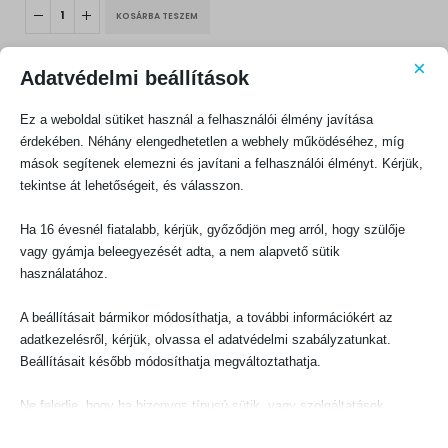
was:
is:
KOSÁRBA TESZEM
2000 Ft.
1800 Ft.
×
Adatvédelmi beállítások
Ez a weboldal sütiket használ a felhasználói élmény javítása
érdekében. Néhány elengedhetetlen a webhely működéséhez, míg
mások segítenek elemezni és javítani a felhasználói élményt. Kérjük,
KAPCSOLATFELVÉTEL
tekintse át lehetőségeit, és válasszon.
Evangéliumi Kiadó
Ha 16 évesnél fiatalabb, kérjük, győződjön meg arról, hogy szülője
CÍM:
1066 Budapest, Ó utca 16.
vagy gyámja beleegyezését adta, a nem alapvető sütik
használatához.
TELEFON:
+36-1-311-5860
A beállításait bármikor módosíthatja, a további információkért az
EMAIL:
adatkezelésről, kérjük, olvassa el adatvédelmi szabályzatunkat.
rendeles@evangeliumikiado.hu
Beállításait később módosíthatja megváltoztathatja.
Ne feledje, hogy ha bizonyos típusú sütik, vagy szolgáltatások
letiltása mellett dönt, az befolyásolhatja a webhely által nyújtott