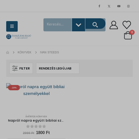
0
KÖNYVEK
IVAN STEEDS
FILTER
-10%
ÁHÍTATOS KÖNYVEK
Napról napra együtt bibliai személyekkel
0
out of 5
Original
Current
1800
Ft
2000
Ft
price
price