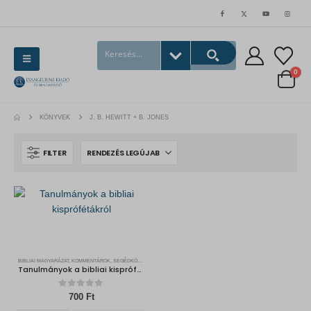
0
KÖNYVEK
J. B. HEWITT + B. JONES
FILTER
BIBLIAI MAGYARÁZAT, KOMMENTÁROK, SEGÉDKÖNYVEK
Tanulmányok a bibliai kisprófétákról + Az Újszövetség történeti könyvei
0
out of 5
700
Ft