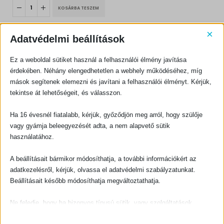
KOSÁRBA TESZEM
×
Adatvédelmi beállítások
Ez a weboldal sütiket használ a felhasználói élmény javítása
érdekében. Néhány elengedhetetlen a webhely működéséhez, míg
mások segítenek elemezni és javítani a felhasználói élményt. Kérjük,
KAPCSOLATFELVÉTEL
tekintse át lehetőségeit, és válasszon.
Evangéliumi Kiadó
Ha 16 évesnél fiatalabb, kérjük, győződjön meg arról, hogy szülője
CÍM:
1066 Budapest, Ó utca 16.
vagy gyámja beleegyezését adta, a nem alapvető sütik
használatához.
TELEFON:
+36-1-311-5860
A beállításait bármikor módosíthatja, a további információkért az
EMAIL:
adatkezelésről, kérjük, olvassa el adatvédelmi szabályzatunkat.
rendeles@evangeliumikiado.hu
Beállításait később módosíthatja megváltoztathatja.
Ne feledje, hogy ha bizonyos típusú sütik, vagy szolgáltatások
letiltása mellett dönt, az befolyásolhatja a webhely által nyújtott