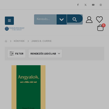
0
KÖNYVEK
JAMES B. CURRIE
FILTER