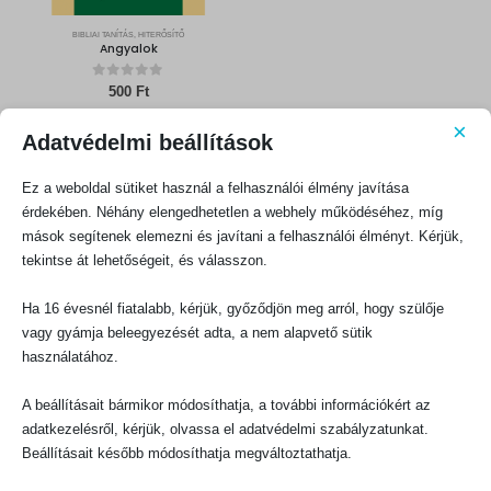
BIBLIAI TANÍTÁS, HITERŐSÍTŐ
Angyalok
0
out of 5
500
Ft
×
KOSÁRBA TESZEM
Adatvédelmi beállítások
Ez a weboldal sütiket használ a felhasználói élmény javítása
érdekében. Néhány elengedhetetlen a webhely működéséhez, míg
mások segítenek elemezni és javítani a felhasználói élményt. Kérjük,
tekintse át lehetőségeit, és válasszon.
Ha 16 évesnél fiatalabb, kérjük, győződjön meg arról, hogy szülője
KAPCSOLATFELVÉTEL
vagy gyámja beleegyezését adta, a nem alapvető sütik
Evangéliumi Kiadó
használatához.
CÍM:
1066 Budapest, Ó utca 16.
A beállításait bármikor módosíthatja, a további információkért az
TELEFON:
adatkezelésről, kérjük, olvassa el adatvédelmi szabályzatunkat.
+36-1-311-5860
Beállításait később módosíthatja megváltoztathatja.
EMAIL:
rendeles@evangeliumikiado.hu