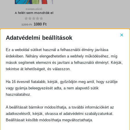
EVANGELIZÁCIÓ
A felét sem mondták el
0
out of 5
Original
Current
1080
Ft
1200
Ft
price
price
was:
is:
×
KOSÁRBA TESZEM
1200 Ft.
1080 Ft.
Adatvédelmi beállítások
Ez a weboldal sütiket használ a felhasználói élmény javítása
érdekében. Néhány elengedhetetlen a webhely működéséhez, míg
mások segítenek elemezni és javítani a felhasználói élményt. Kérjük,
tekintse át lehetőségeit, és válasszon.
Ha 16 évesnél fiatalabb, kérjük, győződjön meg arról, hogy szülője
KAPCSOLATFELVÉTEL
vagy gyámja beleegyezését adta, a nem alapvető sütik
Evangéliumi Kiadó
használatához.
CÍM:
1066 Budapest, Ó utca 16.
A beállításait bármikor módosíthatja, a további információkért az
TELEFON:
adatkezelésről, kérjük, olvassa el adatvédelmi szabályzatunkat.
+36-1-311-5860
Beállításait később módosíthatja megváltoztathatja.
EMAIL:
rendeles@evangeliumikiado.hu