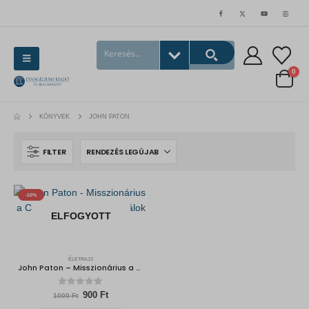
0
KÖNYVEK
JOHN PATON
FILTER
-10%
ELFOGYOTT
ÉLETRAJZ
John Paton – Misszionárius a Csendes-óceáni kannibálok között
0
out of 5
Original
Current
900
Ft
1000
Ft
price
price