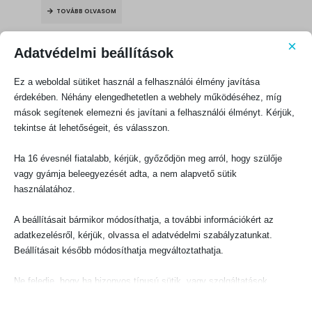
was:
is:
TOVÁBB OLVASOM
1000 Ft.
900 Ft.
×
Adatvédelmi beállítások
Ez a weboldal sütiket használ a felhasználói élmény javítása
érdekében. Néhány elengedhetetlen a webhely működéséhez, míg
mások segítenek elemezni és javítani a felhasználói élményt. Kérjük,
KAPCSOLATFELVÉTEL
tekintse át lehetőségeit, és válasszon.
Evangéliumi Kiadó
Ha 16 évesnél fiatalabb, kérjük, győződjön meg arról, hogy szülője
CÍM:
1066 Budapest, Ó utca 16.
vagy gyámja beleegyezését adta, a nem alapvető sütik
használatához.
TELEFON:
+36-1-311-5860
A beállításait bármikor módosíthatja, a további információkért az
EMAIL:
adatkezelésről, kérjük, olvassa el adatvédelmi szabályzatunkat.
rendeles@evangeliumikiado.hu
Beállításait később módosíthatja megváltoztathatja.
Ne feledje, hogy ha bizonyos típusú sütik, vagy szolgáltatások
letiltása mellett dönt, az befolyásolhatja a webhely által nyújtott
élményét és az általunk kínált szolgáltatásokat.