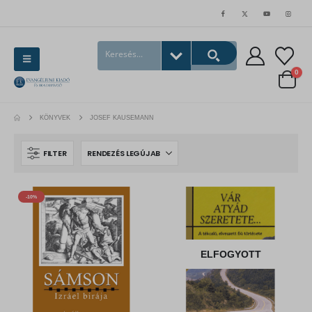
0
KÖNYVEK
JOSEF KAUSEMANN
FILTER
-10%
ELFOGYOTT