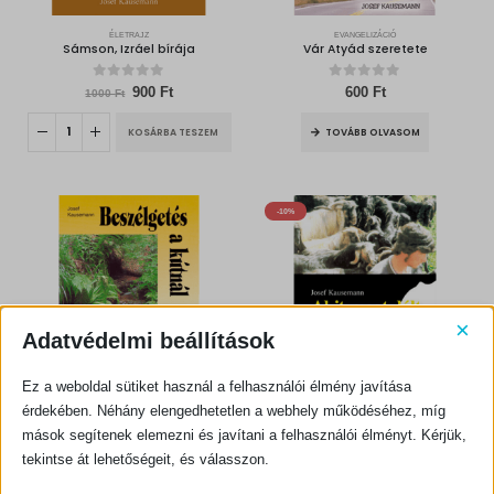
ÉLETRAJZ
EVANGELIZÁCIÓ
Sámson, Izráel bírája
Vár Atyád szeretete
0
out of 5
0
out of 5
Original
Current
900
Ft
600
Ft
1000
Ft
price
price
was:
is:
KOSÁRBA TESZEM
TOVÁBB OLVASOM
1000 Ft.
900 Ft.
-10%
×
Adatvédelmi beállítások
Ez a weboldal sütiket használ a felhasználói élmény javítása
érdekében. Néhány elengedhetetlen a webhely működéséhez, míg
EVANGELIZÁCIÓ
BIBLIAI TANÍTÁS, HITERŐSÍTŐ
mások segítenek elemezni és javítani a felhasználói élményt. Kérjük,
Beszélgetés a kútnál
Akit megtalált a kegyelem
tekintse át lehetőségeit, és válasszon.
0
out of 5
0
out of 5
Original
Current
300
Ft
1350
Ft
1500
Ft