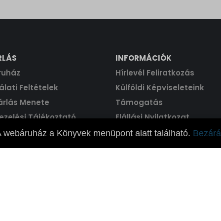
RLÁS
INFORMÁCIÓK
ruház
Hírlevél Feliratkozás
lati Feltételek
Külföldi Képviseleteink
árlás Menete
Támogatás
ezelési Tájékoztató
Elállási Nyilatkozat
 webáruház a Könyvek menüpont alatt található.
Bezárá