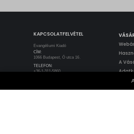
price
price
was:
is:
5800 Ft.
5220 Ft.
KAPCSOLATFELVÉTEL
VÁSÁ
Webá
Evangéliumi Kiadó
CÍM:
Haszná
1066 Budapest, Ó utca 16.
A Vás
TELEFON:
Adatk
+36-1-311-5860
EMAIL:
A
rendeles@evangeliumikiado.hu