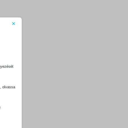
×
gyezését
k, olvassa
z
.