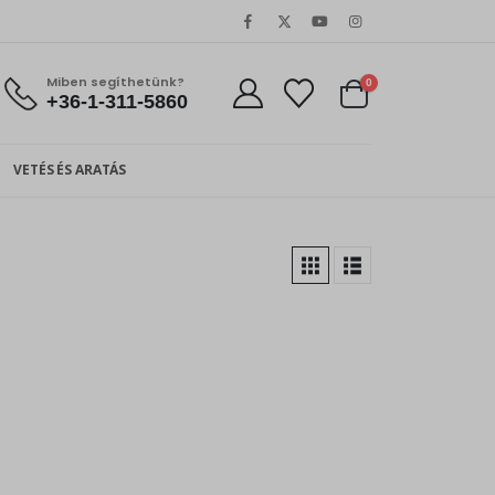
Miben segíthetünk?
0
+36-1-311-5860
VETÉS ÉS ARATÁS