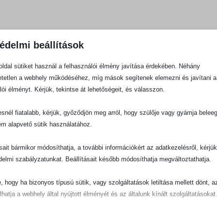
édelmi beállítások
ldal sütiket használ a felhasználói élmény javítása érdekében. Néhány
tetlen a webhely működéséhez, míg mások segítenek elemezni és javítani a
lói élményt. Kérjük, tekintse át lehetőségeit, és válasszon.
snél fiatalabb, kérjük, győződjön meg arról, hogy szülője vagy gyámja belee
em alapvető sütik használatához.
ásait bármikor módosíthatja, a további információkért az adatkezelésről, kérjü
delmi szabályzatunkat. Beállításait később módosíthatja megváltoztathatja.
e, hogy ha bizonyos típusú sütik, vagy szolgáltatások letiltása mellett dönt, a
lhatja a webhely által nyújtott élményét és az általunk kínált szolgáltatásokat