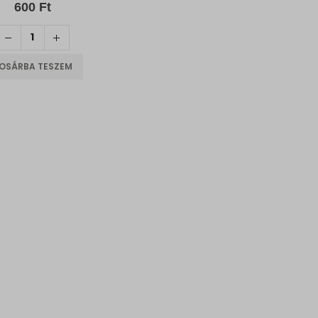
0
out of 5
600
Ft
OSÁRBA TESZEM