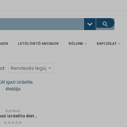
AGOK
LETÖLTHETŐ ANYAGOK
RÓLUNK
KAPCSOLAT
nd:
ÉLETRAJZ
Két igazi izráelita életútja