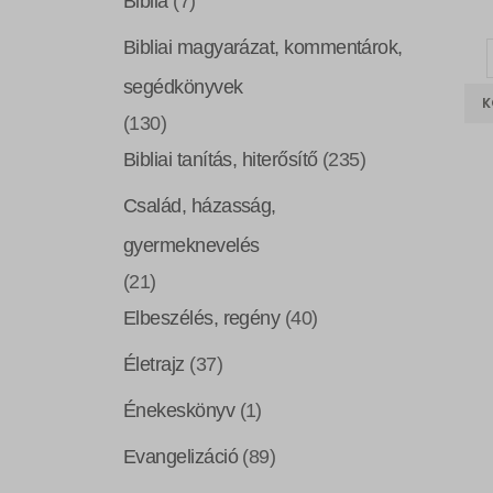
Biblia
(7)
Bibliai magyarázat, kommentárok,
segédkönyvek
K
(130)
Bibliai tanítás, hiterősítő
(235)
Család, házasság,
gyermeknevelés
(21)
Elbeszélés, regény
(40)
Életrajz
(37)
Énekeskönyv
(1)
Evangelizáció
(89)