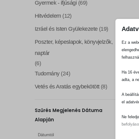
Gyermek - ifjúsági
(69)
Hitvédelem
(12)
Adatv
Izráel és Isten Gyülekezete
(19)
Poszter, képeslapok, könyvjelzők,
Ez a webo
elengedhe
naptár
felhaszná
(6)
Ha 16 éve
Tudomány
(24)
adta, a n
Vetés és Aratás egybekötött
(8)
A beállít
el adatvé
Szűrés Megjelenés Dátuma
Ne feledj
Alapján
befolyáso
Dátumtól