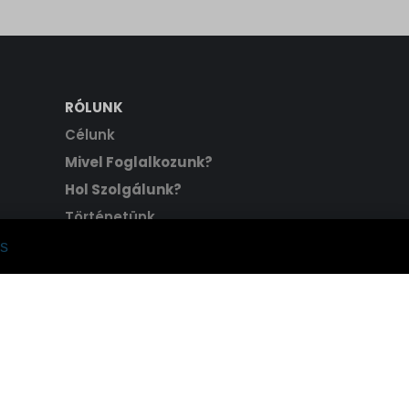
RÓLUNK
Célunk
Mivel Foglalkozunk?
Hol Szolgálunk?
Történetünk
Hitvallásunk
s