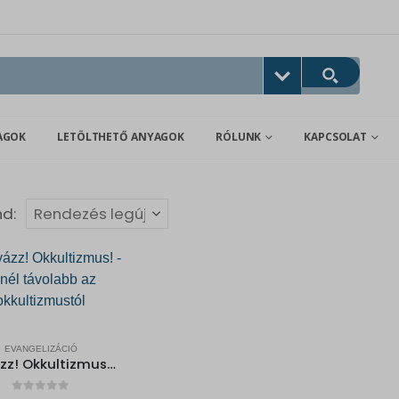
AGOK
LETÖLTHETŐ ANYAGOK
RÓLUNK
KAPCSOLAT
nd:
EVANGELIZÁCIÓ
Vigyázz! Okkultizmus! – Minél távolabb az okkultizmustól