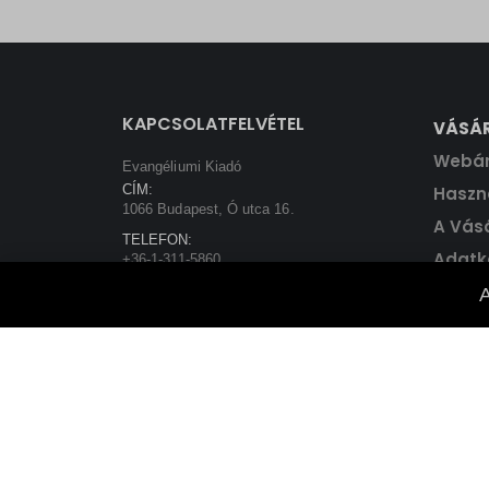
price
price
was:
is:
5800 Ft.
5220 Ft.
KAPCSOLATFELVÉTEL
VÁSÁ
Webá
Evangéliumi Kiadó
CÍM:
Haszná
1066 Budapest, Ó utca 16.
A Vás
TELEFON:
Adatk
+36-1-311-5860
EMAIL:
A
rendeles@evangeliumikiado.hu