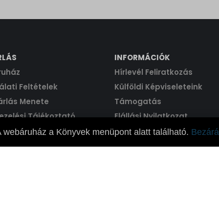
RLÁS
INFORMÁCIÓK
ruház
Hírlevél Feliratkozás
lati Feltételek
Külföldi Képviseleteink
árlás Menete
Támogatás
ezelési Tájékoztató
Elállási Nyilatkozat
 webáruház a Könyvek menüpont alatt található.
Bezárá