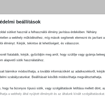
édelmi beállítások
ldal sütiket használ a felhasználói élmény javítása érdekében. Néhány
tetlen a webhely működéséhez, míg mások segítenek elemezni és javítani a
lói élményt. Kérjük, tekintse át lehetőségeit, és válasszon.
snél fiatalabb, kérjük, győződjön meg arról, hogy szülője vagy gyámja belee
em alapvető sütik használatához.
ásait bármikor módosíthatja, a további információkért az adatkezelésről, kérjü
delmi szabályzatunkat. Beállításait később módosíthatja megváltoztathatja.
e, hogy ha bizonyos típusú sütik, vagy szolgáltatások letiltása mellett dönt, a
lhatja a webhely által nyújtott élményét és az általunk kínált szolgáltatásokat