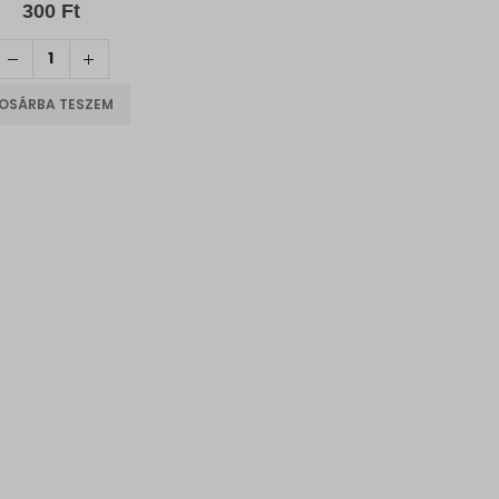
0
out of 5
300
Ft
OSÁRBA TESZEM