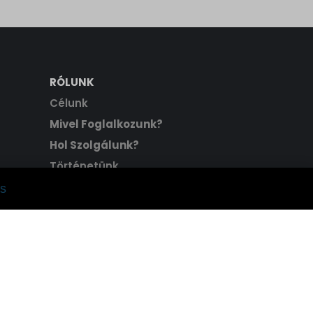
RÓLUNK
Célunk
Mivel Foglalkozunk?
Hol Szolgálunk?
Történetünk
Hitvallásunk
s