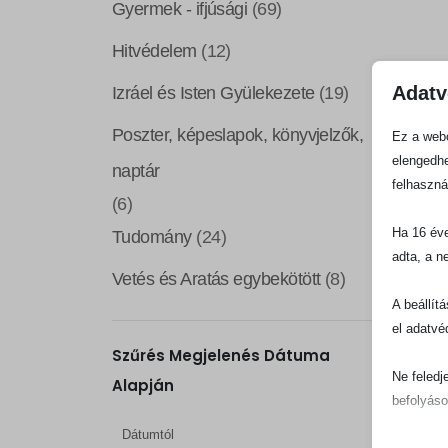
Gyermek - ifjúsági
(69)
Hitvédelem
(12)
Adatv
Izráel és Isten Gyülekezete
(19)
Poszter, képeslapok, könyvjelzők,
Ez a webo
elengedhe
naptár
felhaszná
(6)
Ha 16 éve
Tudomány
(24)
adta, a n
Vetés és Aratás egybekötött
(8)
A beállít
el adatvé
Szűrés Megjelenés Dátuma
Ne feledj
Alapján
befolyáso
Dátumtól