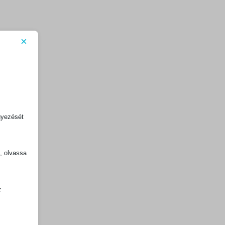
×
gyezését
k, olvassa
z
.