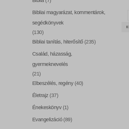
Biblia
(7)
Bibliai magyarázat, kommentárok,
segédkönyvek
K
(130)
Bibliai tanítás, hiterősítő
(235)
Család, házasság,
gyermeknevelés
(21)
Elbeszélés, regény
(40)
Életrajz
(37)
Énekeskönyv
(1)
Evangelizáció
(89)