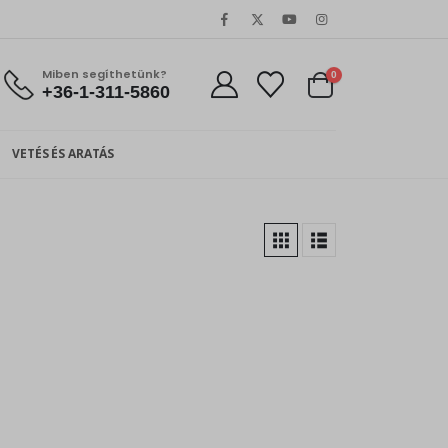
Miben segíthetünk?
0
+36-1-311-5860
VETÉS ÉS ARATÁS