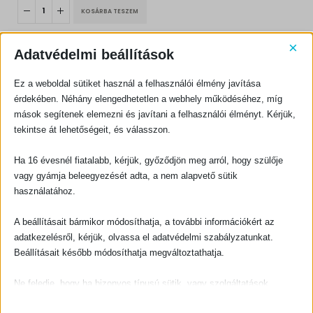
was:
is:
KOSÁRBA TESZEM
1000 Ft.
900 Ft.
×
Adatvédelmi beállítások
Ez a weboldal sütiket használ a felhasználói élmény javítása
érdekében. Néhány elengedhetetlen a webhely működéséhez, míg
mások segítenek elemezni és javítani a felhasználói élményt. Kérjük,
KAPCSOLATFELVÉTEL
tekintse át lehetőségeit, és válasszon.
Evangéliumi Kiadó
Ha 16 évesnél fiatalabb, kérjük, győződjön meg arról, hogy szülője
CÍM:
1066 Budapest, Ó utca 16.
vagy gyámja beleegyezését adta, a nem alapvető sütik
használatához.
TELEFON:
+36-1-311-5860
A beállításait bármikor módosíthatja, a további információkért az
EMAIL:
adatkezelésről, kérjük, olvassa el adatvédelmi szabályzatunkat.
rendeles@evangeliumikiado.hu
Beállításait később módosíthatja megváltoztathatja.
Ne feledje, hogy ha bizonyos típusú sütik, vagy szolgáltatások
letiltása mellett dönt, az befolyásolhatja a webhely által nyújtott