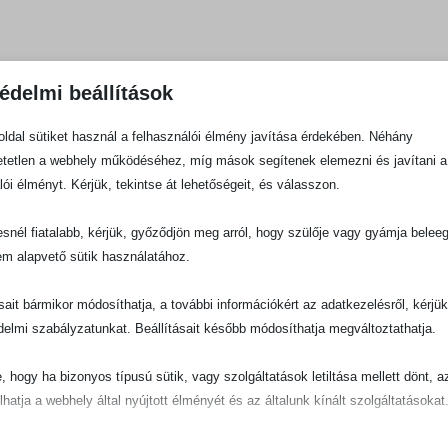
édelmi beállítások
ldal sütiket használ a felhasználói élmény javítása érdekében. Néhány
tetlen a webhely működéséhez, míg mások segítenek elemezni és javítani a
lói élményt. Kérjük, tekintse át lehetőségeit, és válasszon.
snél fiatalabb, kérjük, győződjön meg arról, hogy szülője vagy gyámja belee
em alapvető sütik használatához.
ásait bármikor módosíthatja, a további információkért az adatkezelésről, kérjü
delmi szabályzatunkat. Beállításait később módosíthatja megváltoztathatja.
e, hogy ha bizonyos típusú sütik, vagy szolgáltatások letiltása mellett dönt, a
lhatja a webhely által nyújtott élményét és az általunk kínált szolgáltatásokat