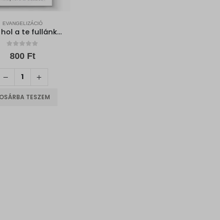
EVANGELIZÁCIÓ
Halál, hol a te fullánkod? – Halál, hol a te diadalod?
0
out of 5
800
Ft
OSÁRBA TESZEM