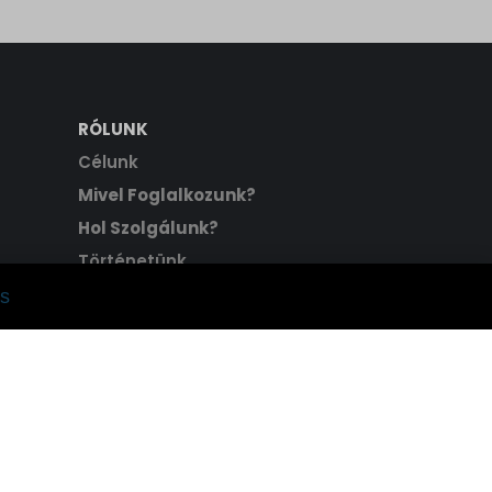
RÓLUNK
Célunk
Mivel Foglalkozunk?
Hol Szolgálunk?
Történetünk
Hitvallásunk
s