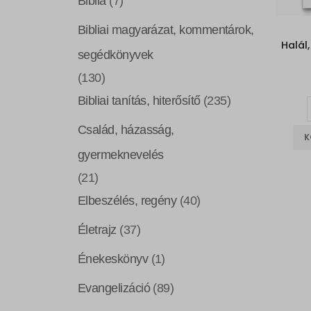
Biblia
(7)
Bibliai magyarázat, kommentárok,
segédkönyvek
(130)
Bibliai tanítás, hiterősítő
(235)
Család, házasság,
K
gyermeknevelés
(21)
Elbeszélés, regény
(40)
Életrajz
(37)
Énekeskönyv
(1)
Evangelizáció
(89)