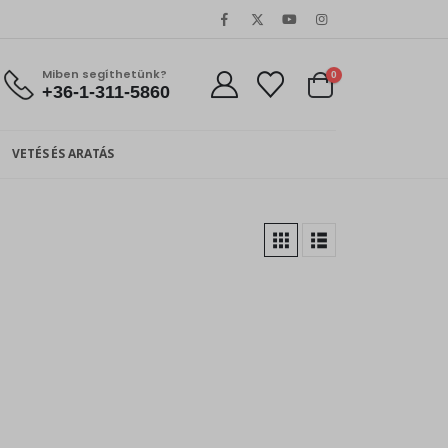
Miben segíthetünk?
0
+36-1-311-5860
VETÉS ÉS ARATÁS