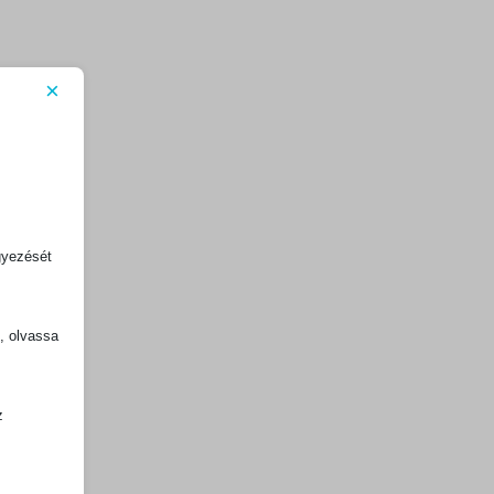
×
gyezését
k, olvassa
z
.