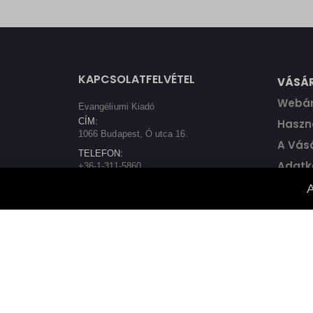
price
price
was:
is:
5800 Ft.
5220 Ft.
KAPCSOLATFELVÉTEL
VÁSÁ
Webá
Evangéliumi Kiadó
CÍM:
Haszná
1066 Budapest, Ó utca 16.
A Vás
TELEFON:
Adatk
+36-1-311-5860
EMAIL:
A
rendeles@evangeliumikiado.hu