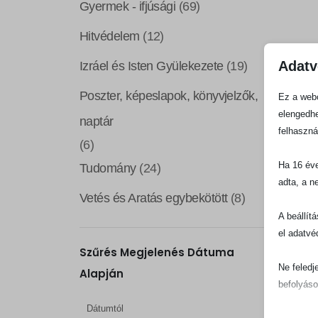
Gyermek - ifjúsági
(69)
Hitvédelem
(12)
Adatv
Izráel és Isten Gyülekezete
(19)
Poszter, képeslapok, könyvjelzők,
Ez a webo
elengedhe
naptár
felhaszná
(6)
Ha 16 éve
Tudomány
(24)
adta, a n
Vetés és Aratás egybekötött
(8)
A beállít
el adatvé
Szűrés Megjelenés Dátuma
Ne feledj
Alapján
befolyáso
Dátumtól