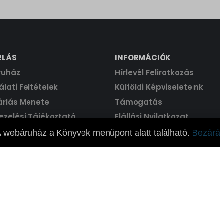
RLÁS
INFORMÁCIÓK
ruház
Hírlevél Feliratkozás
lati Feltételek
Külföldi Képviseleteink
árlás Menete
Támogatás
ezelési Tájékoztató
Elállási Nyilatkozat
 webáruház a Könyvek menüpont alatt található.
Bezárá