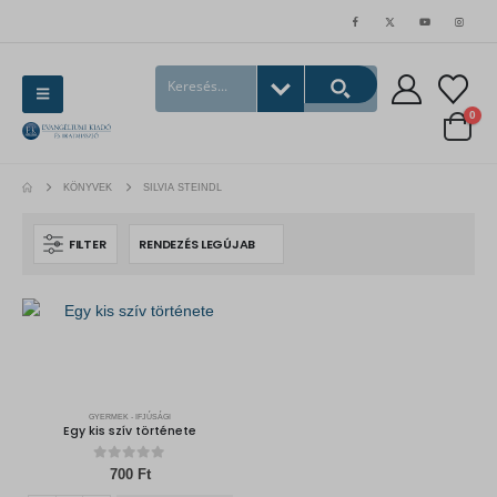
0
KÖNYVEK
SILVIA STEINDL
FILTER
GYERMEK - IFJÚSÁGI
Egy kis szív története
0
out of 5
700
Ft