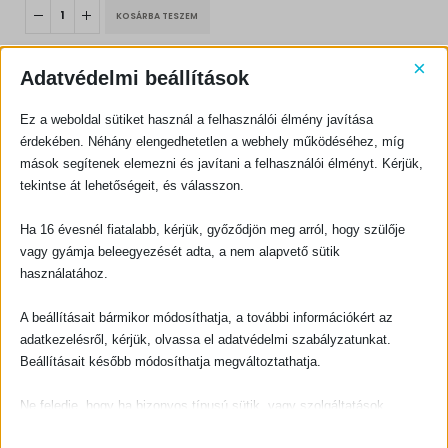
KOSÁRBA TESZEM
×
Adatvédelmi beállítások
Ez a weboldal sütiket használ a felhasználói élmény javítása
érdekében. Néhány elengedhetetlen a webhely működéséhez, míg
mások segítenek elemezni és javítani a felhasználói élményt. Kérjük,
KAPCSOLATFELVÉTEL
tekintse át lehetőségeit, és válasszon.
Evangéliumi Kiadó
Ha 16 évesnél fiatalabb, kérjük, győződjön meg arról, hogy szülője
CÍM:
1066 Budapest, Ó utca 16.
vagy gyámja beleegyezését adta, a nem alapvető sütik
használatához.
TELEFON:
+36-1-311-5860
A beállításait bármikor módosíthatja, a további információkért az
EMAIL:
adatkezelésről, kérjük, olvassa el adatvédelmi szabályzatunkat.
rendeles@evangeliumikiado.hu
Beállításait később módosíthatja megváltoztathatja.
Ne feledje, hogy ha bizonyos típusú sütik, vagy szolgáltatások
letiltása mellett dönt, az befolyásolhatja a webhely által nyújtott