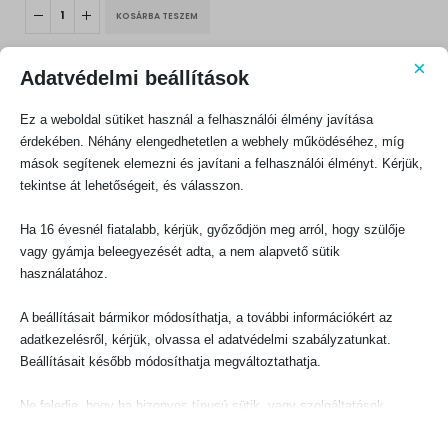
was:
is:
KOSÁRBA TESZEM
1600 Ft.
1440 Ft.
×
Adatvédelmi beállítások
Ez a weboldal sütiket használ a felhasználói élmény javítása
érdekében. Néhány elengedhetetlen a webhely működéséhez, míg
mások segítenek elemezni és javítani a felhasználói élményt. Kérjük,
KAPCSOLATFELVÉTEL
tekintse át lehetőségeit, és válasszon.
Evangéliumi Kiadó
Ha 16 évesnél fiatalabb, kérjük, győződjön meg arról, hogy szülője
CÍM:
1066 Budapest, Ó utca 16.
vagy gyámja beleegyezését adta, a nem alapvető sütik
használatához.
TELEFON:
+36-1-311-5860
A beállításait bármikor módosíthatja, a további információkért az
EMAIL:
adatkezelésről, kérjük, olvassa el adatvédelmi szabályzatunkat.
rendeles@evangeliumikiado.hu
Beállításait később módosíthatja megváltoztathatja.
Ne feledje, hogy ha bizonyos típusú sütik, vagy szolgáltatások
letiltása mellett dönt, az befolyásolhatja a webhely által nyújtott