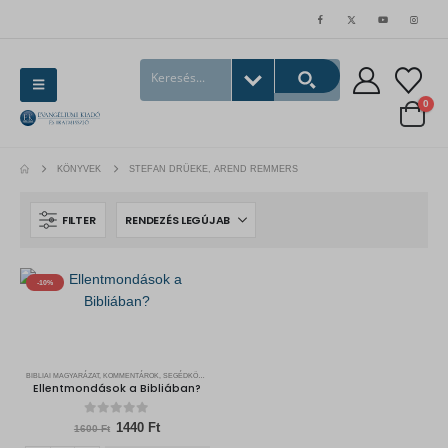
0
KÖNYVEK
STEFAN DRÜEKE, AREND REMMERS
FILTER
-10%
BIBLIAI MAGYARÁZAT, KOMMENTÁROK, SEGÉDKÖNYVEK
,
HITVÉDELEM
Ellentmondások a Bibliában?
0
out of 5
Original
Current
1440
Ft
1600
Ft
price
price