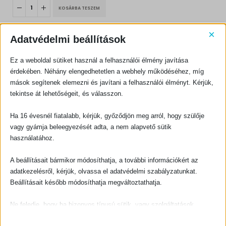
KOSÁRBA TESZEM
×
Adatvédelmi beállítások
Ez a weboldal sütiket használ a felhasználói élmény javítása
érdekében. Néhány elengedhetetlen a webhely működéséhez, míg
mások segítenek elemezni és javítani a felhasználói élményt. Kérjük,
KAPCSOLATFELVÉTEL
tekintse át lehetőségeit, és válasszon.
Evangéliumi Kiadó
Ha 16 évesnél fiatalabb, kérjük, győződjön meg arról, hogy szülője
CÍM:
1066 Budapest, Ó utca 16.
vagy gyámja beleegyezését adta, a nem alapvető sütik
használatához.
TELEFON:
+36-1-311-5860
A beállításait bármikor módosíthatja, a további információkért az
EMAIL:
adatkezelésről, kérjük, olvassa el adatvédelmi szabályzatunkat.
rendeles@evangeliumikiado.hu
Beállításait később módosíthatja megváltoztathatja.
Ne feledje, hogy ha bizonyos típusú sütik, vagy szolgáltatások
letiltása mellett dönt, az befolyásolhatja a webhely által nyújtott