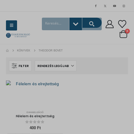
0
KÖNYVEK
THEODOR BOVET
FILTER
EVANGELIZÁCIÓ
Félelem és elrejtettség
0
out of 5
400
Ft