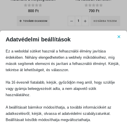
0
out of 5
0
out of 5
800
Ft
700
Ft
TOVÁBB OLVASOM
KOSÁRBA TESZEM
×
Adatvédelmi beállítások
Ez a weboldal sütiket használ a felhasználói élmény javítása
érdekében. Néhány elengedhetetlen a webhely működéséhez, míg
mások segítenek elemezni és javítani a felhasználói élményt. Kérjük,
CSALÁD, HÁZASSÁG, GYERMEKNEVELÉS
BIBLIAI TANÍTÁS, HITERŐSÍTŐ
tekintse át lehetőségeit, és válasszon.
Barátság, szerelem, szexualitás és Jézus Krisztus követése
Harmadik hullám…?
0
out of 5
0
out of 5
Ha 16 évesnél fiatalabb, kérjük, győződjön meg arról, hogy szülője
900
Ft
250
Ft
vagy gyámja beleegyezését adta, a nem alapvető sütik
KOSÁRBA TESZEM
KOSÁRBA TESZEM
használatához.
A beállításait bármikor módosíthatja, a további információkért az
adatkezelésről, kérjük, olvassa el adatvédelmi szabályzatunkat.
Beállításait később módosíthatja megváltoztathatja.