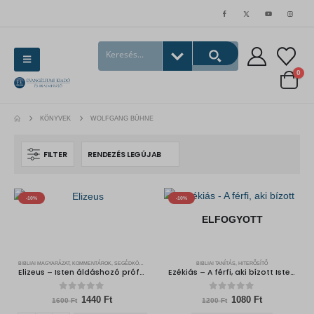
0
KÖNYVEK
WOLFGANG BÜHNE
FILTER
-10%
-10%
ELFOGYOTT
BIBLIAI MAGYARÁZAT, KOMMENTÁROK, SEGÉDKÖNYVEK
BIBLIAI TANÍTÁS, HITERŐSÍTŐ
Elizeus – Isten áldáshozó prófétája
Ezékiás – A férfi, aki bízott Istenben
0
out of 5
0
out of 5
Original
Current
Original
Current
1440
Ft
1080
Ft
1600
Ft
1200
Ft
price
price
price
price