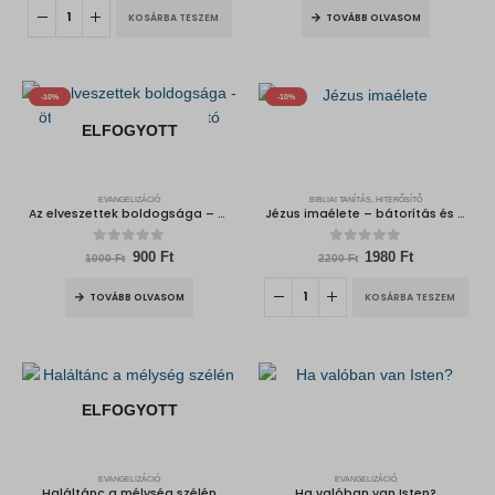
was:
is:
was:
is:
KOSÁRBA TESZEM
TOVÁBB OLVASOM
1600 Ft.
1440 Ft.
1200 Ft.
1080 Ft.
-10%
-10%
ELFOGYOTT
EVANGELIZÁCIÓ
BIBLIAI TANÍTÁS, HITERŐSÍTŐ
Az elveszettek boldogsága – öt, mindent megváltoztató találkozás története
Jézus imaélete – bátorítás és kihívás számunkra
0
out of 5
0
out of 5
Original
Current
Original
Current
900
Ft
1980
Ft
1000
Ft
2200
Ft
price
price
price
price
was:
is:
was:
is:
TOVÁBB OLVASOM
KOSÁRBA TESZEM
1000 Ft.
900 Ft.
2200 Ft.
1980 Ft.
ELFOGYOTT
EVANGELIZÁCIÓ
EVANGELIZÁCIÓ
Haláltánc a mélység szélén
Ha valóban van Isten?