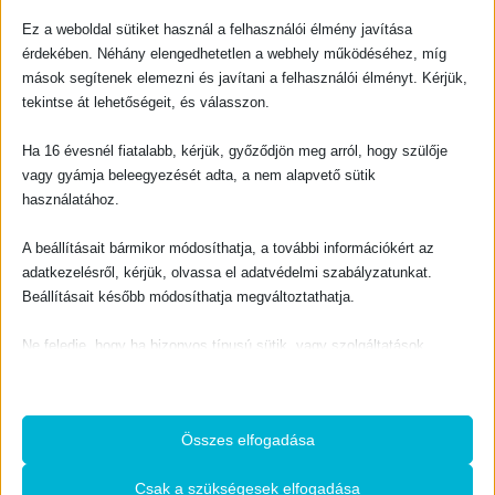
EVANGELIZÁCIÓ
Élet új távlatokkal
Ez a weboldal sütiket használ a felhasználói élmény javítása
érdekében. Néhány elengedhetetlen a webhely működéséhez, míg
0
out of 5
900
Ft
mások segítenek elemezni és javítani a felhasználói élményt. Kérjük,
tekintse át lehetőségeit, és válasszon.
TOVÁBB OLVASOM
Ha 16 évesnél fiatalabb, kérjük, győződjön meg arról, hogy szülője
vagy gyámja beleegyezését adta, a nem alapvető sütik
használatához.
A beállításait bármikor módosíthatja, a további információkért az
adatkezelésről, kérjük, olvassa el adatvédelmi szabályzatunkat.
ELFOGYOTT
Beállításait később módosíthatja megváltoztathatja.
Ne feledje, hogy ha bizonyos típusú sütik, vagy szolgáltatások
letiltása mellett dönt, az befolyásolhatja a webhely által nyújtott
élményét és az általunk kínált szolgáltatásokat.
EVANGELIZÁCIÓ
EVANGELIZÁCIÓ
Mi volt a betlehemi csillag?
Miért?
Összes elfogadása
Alapvető
0
out of 5
0
out of 5
800
Ft
600
Ft
Az alapvető sütik és szolgáltatások biztosítják az oldal megfelelő
Csak a szükségesek elfogadása