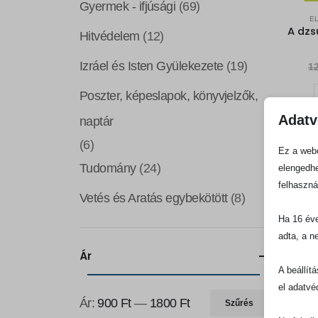
Gyermek - ifjúsági
(69)
E
Hitvédelem
(12)
Izráel és Isten Gyülekezete
(19)
1
Poszter, képeslapok, könyvjelzők,
Adatv
naptár
K
(6)
Ez a webo
Tudomány
(24)
elengedhe
-10%
felhaszná
Vetés és Aratás egybekötött
(8)
Ha 16 éve
adta, a n
Ár
A beállít
el adatvé
Ár:
900 Ft
—
1800 Ft
Szűrés
Min
Max