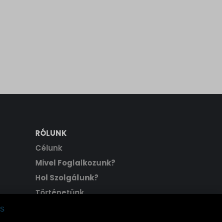
RÓLUNK
Célunk
Mivel Foglalkozunk?
Hol Szolgálunk?
Történetünk
Hitvallásunk
s