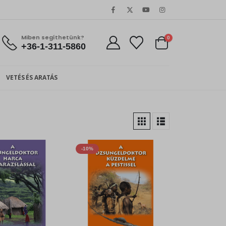
Miben segíthetünk?
0
+36-1-311-5860
VETÉS ÉS ARATÁS
-10%