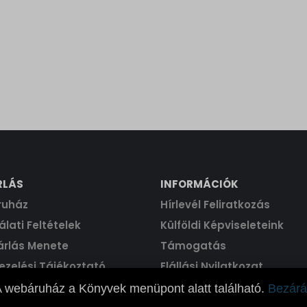
RLÁS
INFORMÁCIÓK
ruház
Hírlevél Feliratkozás
lati Feltételek
Külföldi Képviseleteink
árlás Menete
Támogatás
ezelési Tájékoztató
Elállási Nyilatkozat
 webáruház a Könyvek menüpont alatt található.
Bezárá