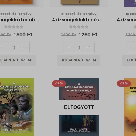
LBESZÉLÉS, REGÉNY
ELBESZÉLÉS, REGÉNY
ELBES
A dzsungeldoktor afrikai emlékei
A dzsungeldoktor és a Skorpió
0
out of 5
0
out of 5
0
Original
Current
Original
Current
1800
Ft
1260
Ft
000
Ft
1400
Ft
120
price
price
price
price
was:
is:
was:
is:
2000 Ft.
1800 Ft.
1400 Ft.
1260 Ft.
OSÁRBA TESZEM
KOSÁRBA TESZEM
KOS
-10%
-10%
ELFOGYOTT