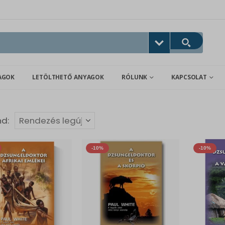
AGOK
LETÖLTHETŐ ANYAGOK
RÓLUNK
KAPCSOLAT
nd:
-10%
-10%