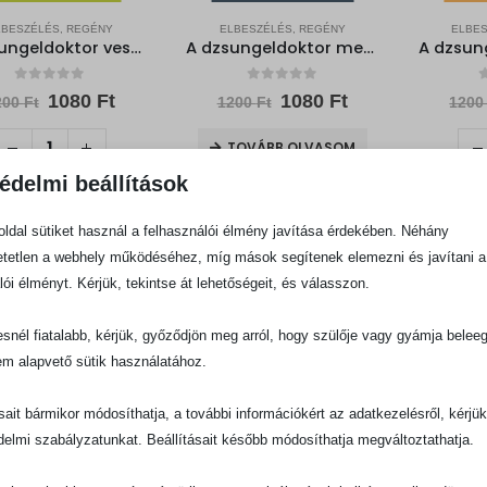
LBESZÉLÉS, REGÉNY
ELBESZÉLÉS, REGÉNY
ELBES
A dzsungeldoktor veszélyben
A dzsungeldoktor mentési akciója
0
out of 5
0
out of 5
0
Original
Current
Original
Current
1080
Ft
1080
Ft
200
Ft
1200
Ft
120
price
price
price
price
was:
is:
was:
is:
TOVÁBB OLVASOM
1200 Ft.
1080 Ft.
1200 Ft.
1080 Ft.
édelmi beállítások
OSÁRBA TESZEM
KOS
ldal sütiket használ a felhasználói élmény javítása érdekében. Néhány
tetlen a webhely működéséhez, míg mások segítenek elemezni és javítani a
-10%
-10%
lói élményt. Kérjük, tekintse át lehetőségeit, és válasszon.
snél fiatalabb, kérjük, győződjön meg arról, hogy szülője vagy gyámja belee
ELFOGYOTT
ELFOGYOTT
EL
em alapvető sütik használatához.
ásait bármikor módosíthatja, a további információkért az adatkezelésről, kérjü
delmi szabályzatunkat. Beállításait később módosíthatja megváltoztathatja.