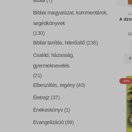
Biblia
(7)
Bibliai magyarázat, kommentárok,
E
segédkönyvek
(130)
2
Bibliai tanítás, hiterősítő
(235)
Család, házasság,
K
gyermeknevelés
(21)
-10%
Elbeszélés, regény
(40)
Életrajz
(37)
Énekeskönyv
(1)
Evangelizáció
(89)