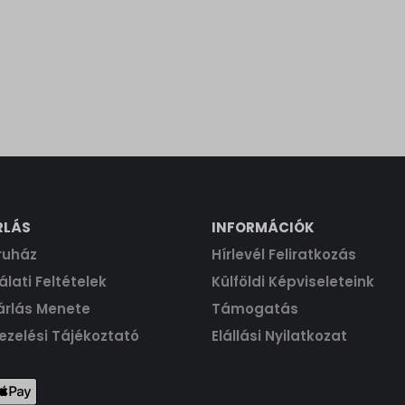
RLÁS
INFORMÁCIÓK
ruház
Hírlevél Feliratkozás
lati Feltételek
Külföldi Képviseleteink
árlás Menete
Támogatás
ezelési Tájékoztató
Elállási Nyilatkozat