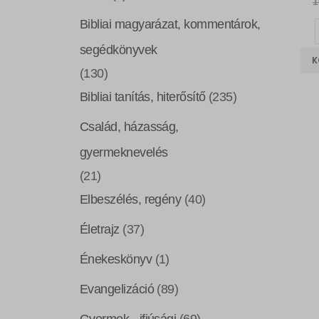
1
Bibliai magyarázat, kommentárok,
segédkönyvek
K
(130)
Bibliai tanítás, hiterősítő
(235)
Család, házasság,
gyermeknevelés
(21)
Elbeszélés, regény
(40)
Életrajz
(37)
Énekeskönyv
(1)
Evangelizáció
(89)