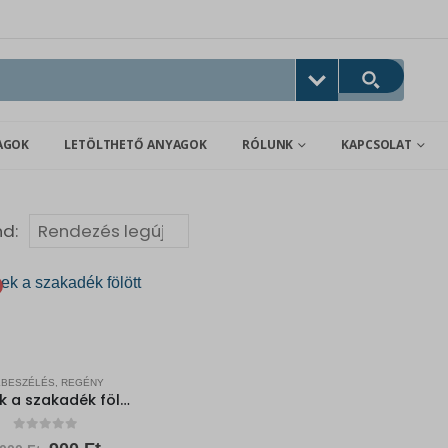
AGOK
LETÖLTHETŐ ANYAGOK
RÓLUNK
KAPCSOLAT
nd:
LBESZÉLÉS, REGÉNY
Fészek a szakadék fölött
0
out of 5