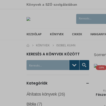
Könyvek a SZÓ szolgálatában
KEZDŐLAP
KÖNYVEK
CIKKEK
HANGANY
KÖNYVEK
ISOBEL KUHN
KERESÉS A KÖNYVEK KÖZÖTT
Sorre
-10%
Kategóriák
E
Áhítatos könyvek
(26)
Biblia
(7)