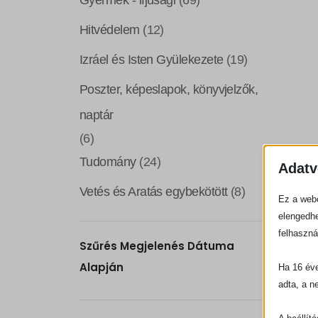
Gyermek - ifjúsági
(69)
Hitvédelem
(12)
Izráel és Isten Gyülekezete
(19)
Poszter, képeslapok, könyvjelzők,
naptár
(6)
Tudomány
(24)
Adatv
Vetés és Aratás egybekötött
(8)
Ez a webo
elengedhe
felhaszná
Szűrés Megjelenés Dátuma
Alapján
Ha 16 éve
adta, a n