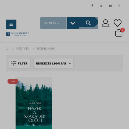
0
KÖNYVEK
ISOBEL KUHN
FILTER
-10%