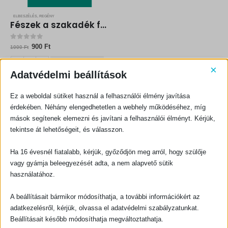
ELBESZÉLÉS, REGÉNY
Fészek a szakadék fölött
0
out of 5
Original
Current
900
Ft
1000
Ft
price
price
was:
is:
KOSÁRBA TESZEM
1000 Ft.
900 Ft.
×
Adatvédelmi beállítások
Ez a weboldal sütiket használ a felhasználói élmény javítása
érdekében. Néhány elengedhetetlen a webhely működéséhez, míg
mások segítenek elemezni és javítani a felhasználói élményt. Kérjük,
tekintse át lehetőségeit, és válasszon.
Ha 16 évesnél fiatalabb, kérjük, győződjön meg arról, hogy szülője
KAPCSOLATFELVÉTEL
vagy gyámja beleegyezését adta, a nem alapvető sütik
használatához.
Evangéliumi Kiadó
CÍM:
A beállításait bármikor módosíthatja, a további információkért az
1066 Budapest, Ó utca 16.
adatkezelésről, kérjük, olvassa el adatvédelmi szabályzatunkat.
TELEFON:
Beállításait később módosíthatja megváltoztathatja.
+36-1-311-5860