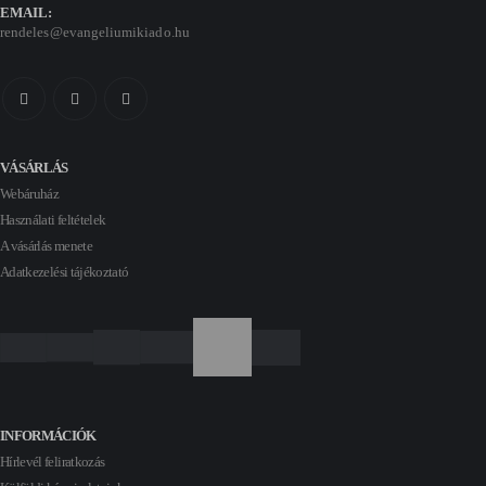
1
4
EMAIL:
6
0
rendeles@evangeliumikiado.hu
0
0
F
t
F
.
t
.
VÁSÁRLÁS
Webáruház
Használati feltételek
A vásárlás menete
Adatkezelési tájékoztató
INFORMÁCIÓK
Hírlevél feliratkozás