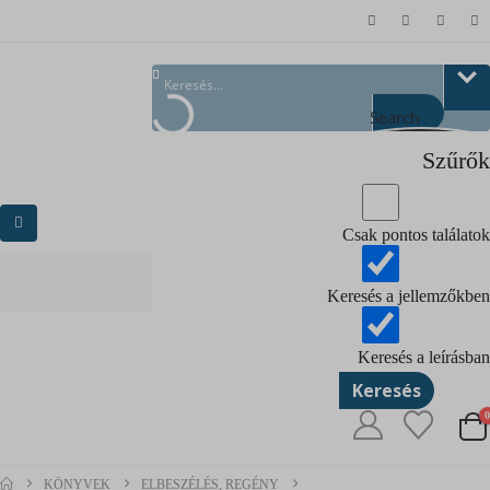
Search
Szűrők
Csak pontos találatok
Keresés a jellemzőkben
Keresés a leírásban
Keresés
KÖNYVEK
ELBESZÉLÉS, REGÉNY