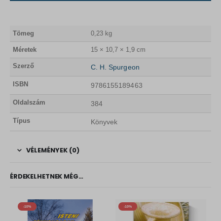
Tömeg
0,23 kg
Méretek
15 × 10,7 × 1,9 cm
Szerző
C. H. Spurgeon
ISBN
9786155189463
Oldalszám
384
Típus
Könyvek
VÉLEMÉNYEK (0)
ÉRDEKELHETNEK MÉG…
-10%
-10%