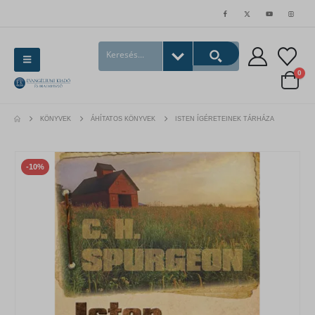
0
KÖNYVEK
ÁHÍTATOS KÖNYVEK
ISTEN ÍGÉRETEINEK TÁRHÁZA
-10%