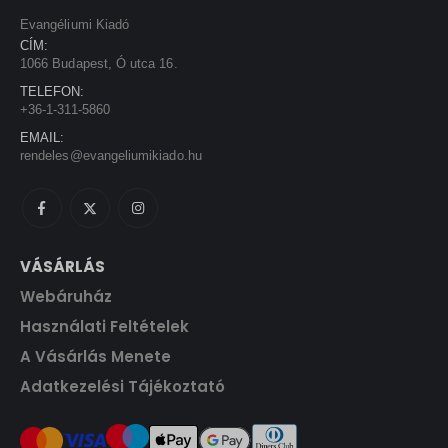
s
1
Evangéliumi Kiadó
:
3
CÍM:
1
5
1066 Budapest, Ó utca 16.
5
0
TELEFON:
0
+36-1-311-5860
0
F
EMAIL:
t
rendeles@evangeliumikiado.hu
F
.
t
.
VÁSÁRLÁS
Webáruház
Használati Feltételek
A Vásárlás Menete
Adatkezelési Tájékoztató