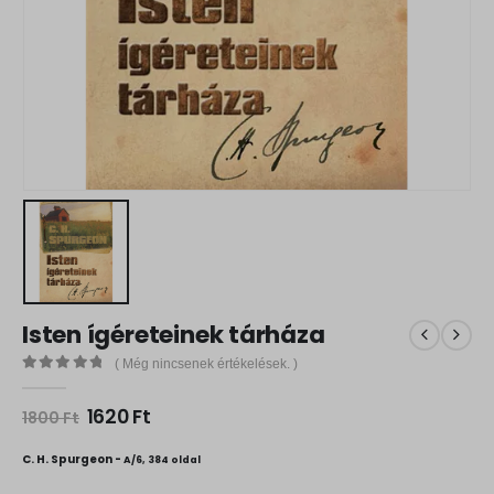
Isten ígéreteinek tárháza
( Még nincsenek értékelések. )
0
out of 5
O
C
1620
Ft
1800
Ft
r
u
i
r
C. H. Spurgeon -
A/6, 384 oldal
g
r
i
e