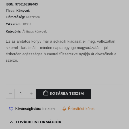
n
n
ISBN:
9786155189463
a
t
Típus:
Könyvek
l
p
Elérhetőség:
Készleten
p
r
r
i
Cikkszám:
10367
i
c
Kategória:
Áhítatos könyvek
c
e
e
i
Ez az áhítatos könyv már a sokadik kiadását éli meg, változatlan
w
s
a
:
sikerrel. Tartalmát – minden napra egy ige magyarázatát – jól
s
1
érthetően egészséges humorral fűszerezve nyújtja át olvasóinak a
:
6
szerző.
1
2
8
0
0
0
F
t
F
.
t
KOSÁRBA TESZEM
.
Kívánságlistára teszem
Értesítést kérek
TOVÁBBI INFORMÁCIÓK