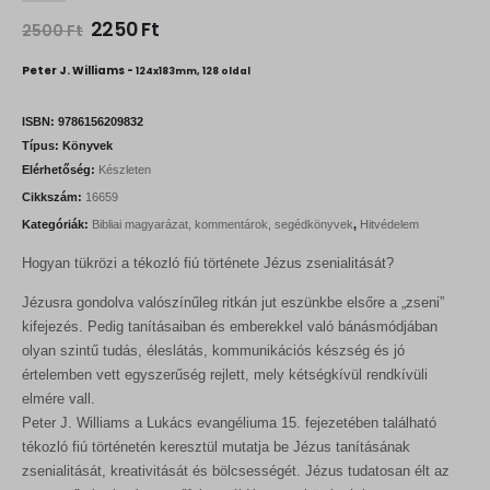
O
C
2250
Ft
2500
Ft
r
u
i
r
Peter J. Williams -
124x183mm, 128 oldal
g
r
i
e
n
n
ISBN:
9786156209832
a
t
Típus:
Könyvek
l
p
Elérhetőség:
Készleten
p
r
r
i
Cikkszám:
16659
i
c
Kategóriák:
Bibliai magyarázat, kommentárok, segédkönyvek
,
Hitvédelem
c
e
e
i
Hogyan tükrözi a tékozló fiú története Jézus zsenialitását?
w
s
a
:
s
2
Jézusra gondolva valószínűleg ritkán jut eszünkbe elsőre a „zseni”
:
2
kifejezés. Pedig tanításaiban és emberekkel való bánásmódjában
2
5
olyan szintű tudás, éleslátás, kommunikációs készség és jó
5
0
értelemben vett egyszerűség rejlett, mely kétségkívül rendkívüli
0
0
F
elmére vall.
t
Peter J. Williams a Lukács evangéliuma 15. fejezetében található
F
.
tékozló fiú történetén keresztül mutatja be Jézus tanításának
t
.
zsenialitását, kreativitását és bölcsességét. Jézus tudatosan élt az