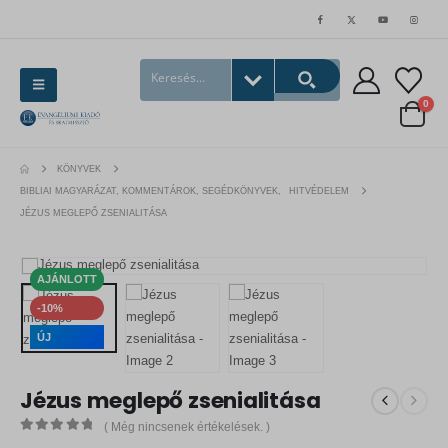
0
KÖNYVEK
BIBLIAI MAGYARÁZAT, KOMMENTÁROK, SEGÉDKÖNYVEK
,
HITVÉDELEM
JÉZUS MEGLEPŐ ZSENIALITÁSA
AJÁNLOTT
-10%
ÚJ
Jézus meglepő zsenialitása
( Még nincsenek értékelések. )
0
out of 5