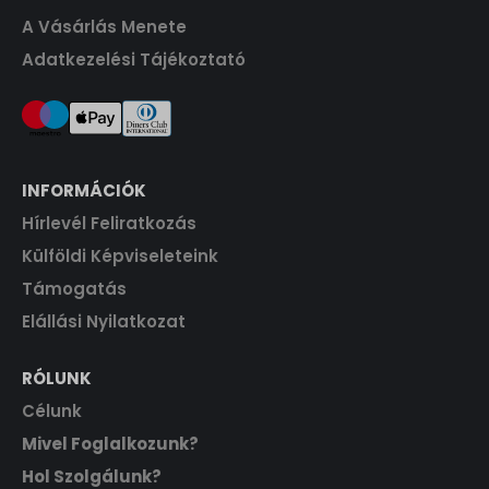
t
A Vásárlás Menete
F
.
Adatkezelési Tájékoztató
t
.
INFORMÁCIÓK
Hírlevél Feliratkozás
Külföldi Képviseleteink
Támogatás
Elállási Nyilatkozat
RÓLUNK
Célunk
Mivel Foglalkozunk?
Hol Szolgálunk?