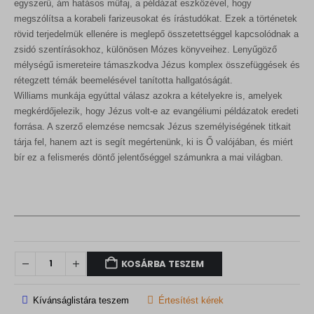
egyszerű, ám hatásos műfaj, a példázat eszközével, hogy
megszólítsa a korabeli farizeusokat és írástudókat. Ezek a történetek
rövid terjedelmük ellenére is meglepő összetettséggel kapcsolódnak a
zsidó szentírásokhoz, különösen Mózes könyveihez. Lenyűgöző
mélységű ismereteire támaszkodva Jézus komplex összefüggések és
rétegzett témák beemelésével tanította hallgatóságát.
Williams munkája egyúttal válasz azokra a kételyekre is, amelyek
megkérdőjelezik, hogy Jézus volt-e az evangéliumi példázatok eredeti
forrása. A szerző elemzése nemcsak Jézus személyiségének titkait
tárja fel, hanem azt is segít megértenünk, ki is Ő valójában, és miért
bír ez a felismerés döntő jelentőséggel számunkra a mai világban.
KOSÁRBA TESZEM
Kívánságlistára teszem
Értesítést kérek