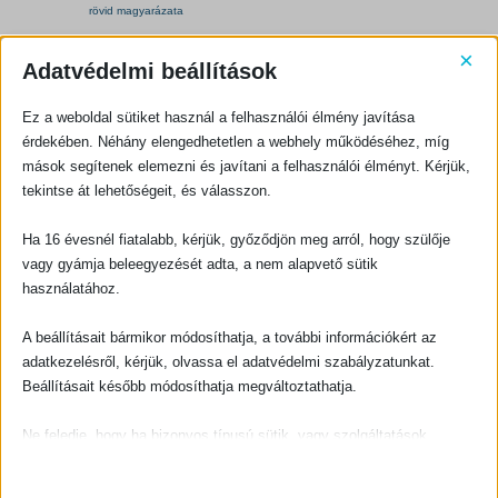
e
i
w
s
a
:
s
1
:
3
×
1
5
Adatvédelmi beállítások
5
0
0
BIBLIAI MAGYARÁZAT, KOMMENTÁROK, SEGÉDKÖNYVEK
BIBLIAI MAGYARÁZAT, KOMMENTÁROK, SEGÉDKÖNYVEK
0
F
A Szentírás néhány igazságának rövid magyarázata
Bevezetés a négy evangéliumba
t
Ez a weboldal sütiket használ a felhasználói élmény javítása
F
.
t
.
érdekében. Néhány elengedhetetlen a webhely működéséhez, míg
0
out of 5
0
out of 5
600
Ft
300
Ft
mások segítenek elemezni és javítani a felhasználói élményt. Kérjük,
KOSÁRBA TESZEM
KOSÁRBA TESZEM
tekintse át lehetőségeit, és válasszon.
Ha 16 évesnél fiatalabb, kérjük, győződjön meg arról, hogy szülője
vagy gyámja beleegyezését adta, a nem alapvető sütik
-10%
használatához.
A beállításait bármikor módosíthatja, a további információkért az
adatkezelésről, kérjük, olvassa el adatvédelmi szabályzatunkat.
BIBLIAI MAGYARÁZAT, KOMMENTÁROK, SEGÉDKÖNYVEK
BIBLIAI MAGYARÁZAT, KOMMENTÁROK, SEGÉDKÖNYVEK
“…építsük meg Jeruzsálem kőfalát…”
Apostolok cselekedetei
Beállításait később módosíthatja megváltoztathatja.
0
out of 5
0
out of 5
O
C
500
Ft
1350
Ft
1500
Ft
r
u
Ne feledje, hogy ha bizonyos típusú sütik, vagy szolgáltatások
i
r
g
r
letiltása mellett dönt, az befolyásolhatja a webhely által nyújtott
KOSÁRBA TESZEM
KOSÁRBA TESZEM
i
e
n
n
élményét és az általunk kínált szolgáltatásokat.
a
t