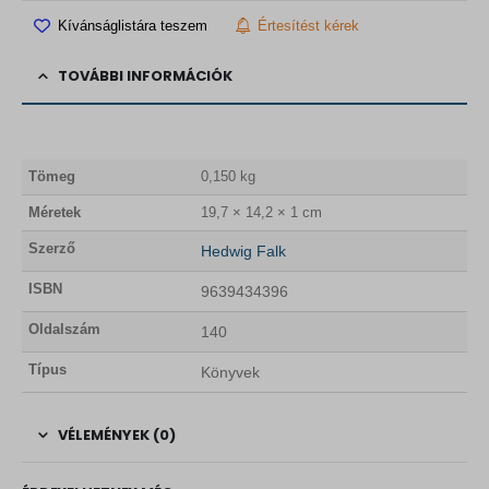
.
Kívánságlistára teszem
Értesítést kérek
TOVÁBBI INFORMÁCIÓK
Tömeg
0,150 kg
Méretek
19,7 × 14,2 × 1 cm
Szerző
Hedwig Falk
ISBN
9639434396
Oldalszám
140
Típus
Könyvek
VÉLEMÉNYEK (0)