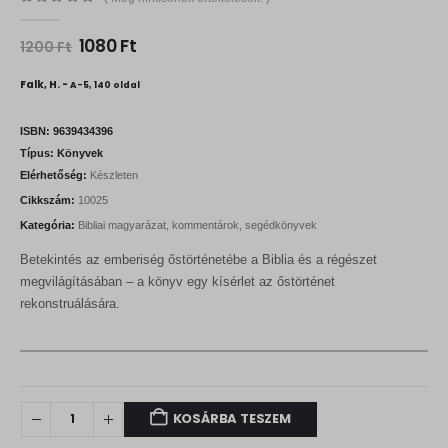
0
out of 5
O
C
1080
Ft
1200
Ft
r
u
i
r
Falk, H. -
A-5, 140 oldal
g
r
i
e
n
n
ISBN:
9639434396
a
t
Típus:
Könyvek
l
p
Elérhetőség:
Készleten
p
r
r
i
Cikkszám:
10025
i
c
Kategória:
Bibliai magyarázat, kommentárok, segédkönyvek
c
e
e
i
Betekintés az emberiség őstörténetébe a Biblia és a régészet
w
s
a
:
megvilágításában – a könyv egy kísérlet az őstörténet
s
1
rekonstruálására.
:
0
1
8
2
0
0
0
F
t
F
.
KOSÁRBA TESZEM
t