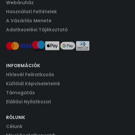
Webáruház
0
.
0
F
Használati Feltételek
t
A Vásárlás Menete
F
.
Adatkezelési Tájékoztató
t
.
INFORMÁCIÓK
Hírlevél Feliratkozás
Külföldi Képviseleteink
Támogatás
Elállási Nyilatkozat
RÓLUNK
Célunk