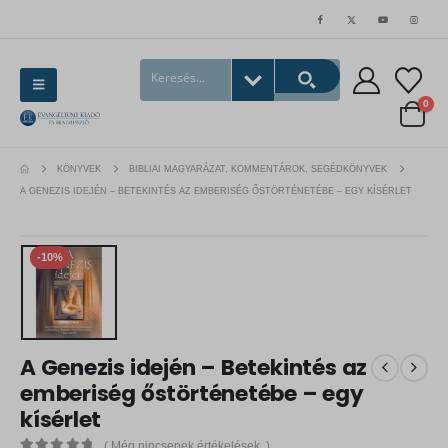
0
KÖNYVEK
BIBLIAI MAGYARÁZAT, KOMMENTÁROK, SEGÉDKÖNYVEK
A GENEZIS IDEJÉN – BETEKINTÉS AZ EMBERISÉG ŐSTÖRTÉNETÉBE – EGY KÍSÉRLET
-10%
A Genezis idején – Betekintés az
emberiség őstörténetébe – egy
kísérlet
( Még nincsenek értékelések. )