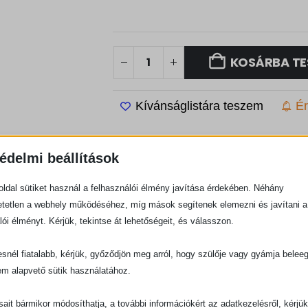
KOSÁRBA TE
Kívánságlistára teszem
Ér
édelmi beállítások
ldal sütiket használ a felhasználói élmény javítása érdekében. Néhány
0,158 kg
tetlen a webhely működéséhez, míg mások segítenek elemezni és javítani a
lói élményt. Kérjük, tekintse át lehetőségeit, és válasszon.
12,4 × 18,3 × 1 cm
snél fiatalabb, kérjük, győződjön meg arról, hogy szülője vagy gyámja belee
Stephen McQuoid
em alapvető sütik használatához.
Stephen McQuoid – keresztyén élet
ásait bármikor módosíthatja, a további információkért az adatkezelésről, kérjü