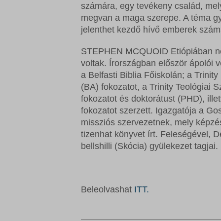
F
.
számára, egy tevékeny család, me
t
megvan a maga szerepe. A téma gya
.
jelenthet kezdő hívő emberek számá
STEPHEN MCQUOID Etiópiában nőtt 
voltak. Írországban először ápolói v
a Belfasti Biblia Főiskolán; a Trinit
(BA) fokozatot, a Trinity Teológiai
fokozatot és doktorátust (PHD), il
fokozatot szerzett. Igazgatója a Go
missziós szervezetnek, mely képzés
tizenhat könyvet írt. Feleségével,
bellshilli (Skócia) gyülekezet tagjai.
Beleolvashat
ITT.