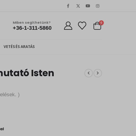
Miben segíthetünk?
0
+36-1-311-5860
VETÉS ÉS ARATÁS
mutató Isten
elések. )
al