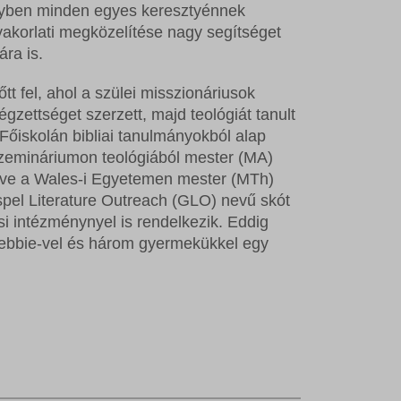
lyben minden egyes keresztyénnek
korlati megközelítése nagy segítséget
ra is.
fel, ahol a szülei misszionáriusok
égzettséget szerzett, majd teológiát tanult
y Főiskolán bibliai tanulmányokból alap
 Szemináriumon teológiából mester (MA)
letve a Wales-i Egyetemen mester (MTh)
spel Literature Outreach (GLO) nevű skót
i intézménynyel is rendelkezik. Eddig
 Debbie-vel és három gyermekükkel egy