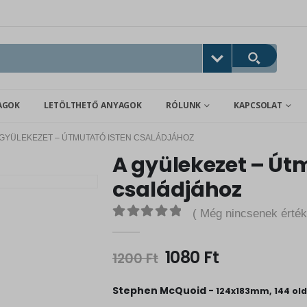
AGOK
LETÖLTHETŐ ANYAGOK
RÓLUNK
KAPCSOLAT
 GYÜLEKEZET – ÚTMUTATÓ ISTEN CSALÁDJÁHOZ
A gyülekezet – Út
családjához
( Még nincsenek érték
0
out of 5
O
C
1080
Ft
1200
Ft
r
u
i
r
Stephen McQuoid -
124x183mm, 144 old
g
r