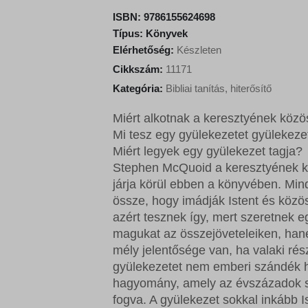
i
e
ISBN:
9786155624698
n
n
Típus:
Könyvek
a
t
Elérhetőség:
Készleten
l
p
Cikkszám:
11171
p
r
Kategória:
Bibliai tanítás, hiterősítő
r
i
i
c
Miért alkotnak a keresztyének köz
c
e
Mi tesz egy gyülekezetet gyülekeze
e
i
Miért legyek egy gyülekezet tagja?
w
s
Stephen McQuoid a keresztyének k
a
:
járja körül ebben a könyvében. Min
s
1
össze, hogy imádják Istent és kö
:
0
azért tesznek így, mert szeretnek eg
1
8
magukat az összejöveteleiken, han
2
0
mély jelentősége van, ha valaki ré
0
gyülekezetet nem emberi szándék ho
0
F
hagyomány, amely az évszázadok sor
t
fogva. A gyülekezet sokkal inkább 