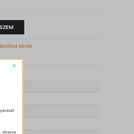
SZEM
tesítést kérek
×
gyezését
k, olvassa