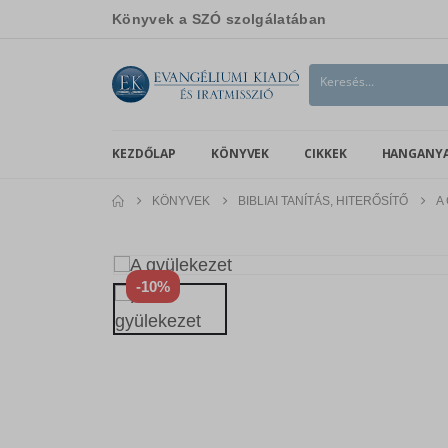
Könyvek a SZÓ szolgálatában
KEZDŐLAP
KÖNYVEK
CIKKEK
HANGANY
KÖNYVEK
BIBLIAI TANÍTÁS, HITERŐSÍTŐ
A
-10%