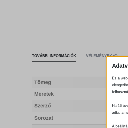
TOVÁBBI INFORMÁCIÓK
VÉLEMÉNYEK (0)
Adatv
Ez a webo
Tömeg
elengedhe
felhaszná
Méretek
Szerző
Ha 16 éve
adta, a n
Sorozat
A beállít