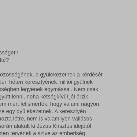
össéget?
tté?
özösségének, a gyülekezetnek a kérdését
den héten keresztyének milliói gyűlnek
zösségben legyenek egymással. Nem csak
yütt lenni, noha kétségkívül jól érzik
em mert felismerték, hogy valami nagyon
sze egy gyülekezetnek. A keresztyén
zta létre, nem is valamilyen vallásos
án alakult ki Jézus Krisztus idejétől
Isten tervének a szíve az emberiség