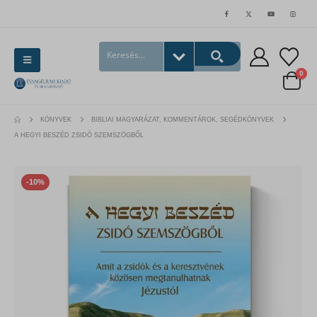
0
KÖNYVEK
BIBLIAI MAGYARÁZAT, KOMMENTÁROK, SEGÉDKÖNYVEK
A HEGYI BESZÉD ZSIDÓ SZEMSZÖGBŐL
-10%