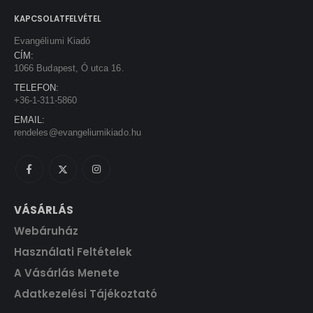
w
s
t
a
:
KAPCSOLATFELVÉTEL
.
s
1
Evangéliumi Kiadó
:
3
CÍM:
1
5
1066 Budapest, Ó utca 16.
5
0
TELEFON:
0
+36-1-311-5860
0
F
EMAIL:
t
rendeles@evangeliumikiado.hu
F
.
t
.
VÁSÁRLÁS
Webáruház
Használati Feltételek
A Vásárlás Menete
Adatkezelési Tájékoztató