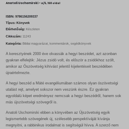
i
r
Anatoli Uschomirski -
A/5, 168 oldal
g
r
i
e
n
n
ISBN:
9786156209337
a
t
Típus:
Könyvek
l
p
Elérhetőség:
Készleten
p
r
r
i
Cikkszám:
11243
i
c
Kategória:
Bibliai magyarázat, kommentárok, segédkönyvek
c
e
e
i
A keresztyének 2000 éve olvassák a hegyi beszédet, azt azonban
w
s
a
:
gyakran elfelejtik: Jézus zsidó volt, és először a zsidókhoz szólt,
s
1
amikor az Ószövetség kihívást jelentő kijelentéseit beszédében
:
4
újraértelmezte.
1
4
6
0
A hegyi beszéd a Máté evangéliumában számos olyan ószövetségi
0
0
F
utalást rejt, amelyet sokszor nem veszünk észre. Ez gyakran
t
egyoldalú képet eredményez nemcsak a hegyi beszédről, hanem sok
F
.
más újszövetségi szövegről is.
t
.
Anatoli Uschomirski ebben a könyvében az Újszövetség egyik
legismertebb szövegének új, szélesebb perspektíváját kívánja
megnyitni, a rabbinikus irodalmat is segítségül hívva. A szerző nem