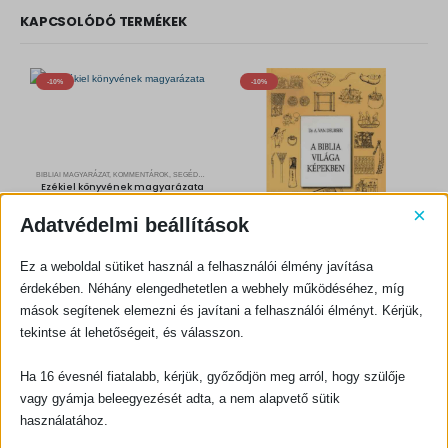
r
i
KAPCSOLÓDÓ TERMÉKEK
i
c
c
e
e
i
w
s
a
:
-10%
-10%
s
3
:
3
3
3
7
0
0
0
F
t
BIBLIAI MAGYARÁZAT, KOMMENTÁROK, SEGÉDKÖNYVEK
F
.
Ezékiel könyvének magyarázata
t
.
×
Adatvédelmi beállítások
0
out of 5
O
C
1620
Ft
1800
Ft
r
u
i
r
g
r
KOSÁRBA TESZEM
i
e
Ez a weboldal sütiket használ a felhasználói élmény javítása
BIBLIAI MAGYARÁZAT, KOMMENTÁROK, SEGÉDKÖNYVEK
n
n
A Biblia világa képekben
a
t
érdekében. Néhány elengedhetetlen a webhely működéséhez, míg
l
p
p
r
mások segítenek elemezni és javítani a felhasználói élményt. Kérjük,
r
i
0
out of 5
O
C
900
Ft
1000
Ft
i
c
r
u
tekintse át lehetőségeit, és válasszon.
c
e
i
r
e
i
g
r
KOSÁRBA TESZEM
w
s
i
e
a
:
n
n
s
1
Ha 16 évesnél fiatalabb, kérjük, győződjön meg arról, hogy szülője
a
t
:
6
l
p
1
2
p
r
vagy gyámja beleegyezését adta, a nem alapvető sütik
8
0
r
i
0
i
c
használatához.
0
F
-10%
c
e
t
e
i
F
.
w
s