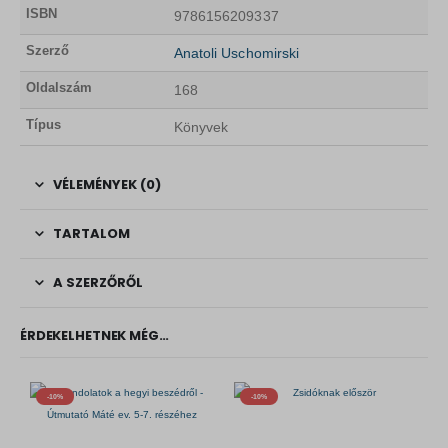
ISBN
9786156209337
Szerző
Anatoli Uschomirski
Oldalszám
168
Típus
Könyvek
VÉLEMÉNYEK (0)
TARTALOM
A SZERZŐRŐL
ÉRDEKELHETNEK MÉG…
-10%
-10%