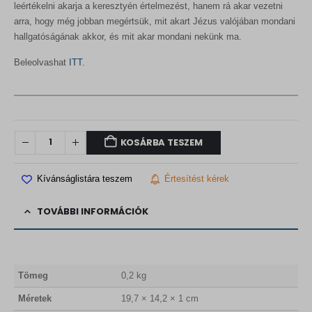
leértékelni akarja a keresztyén értelmezést, hanem rá akar vezetni
arra, hogy még jobban megértsük, mit akart Jézus valójában mondani
hallgatóságának akkor, és mit akar mondani nekünk ma.
Beleolvashat
ITT.
KOSÁRBA TESZEM
Kívánságlistára teszem
Értesítést kérek
TOVÁBBI INFORMÁCIÓK
Tömeg
0,2 kg
Méretek
19,7 × 14,2 × 1 cm