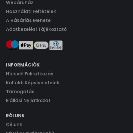
Webáruház
0
.
0
F
Használati Feltételek
t
A Vásárlás Menete
F
.
Adatkezelési Tájékoztató
t
.
INFORMÁCIÓK
Hírlevél Feliratkozás
Külföldi Képviseleteink
Támogatás
Elállási Nyilatkozat
RÓLUNK
Célunk