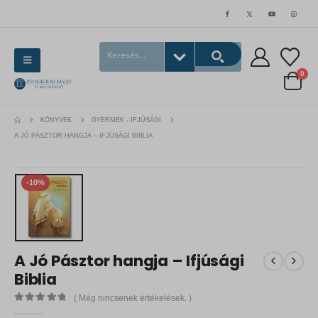
0
KÖNYVEK
GYERMEK - IFJÚSÁGI
A JÓ PÁSZTOR HANGJA – IFJÚSÁGI BIBLIA
-10%
A Jó Pásztor hangja – Ifjúsági
Biblia
( Még nincsenek értékelések. )
0
out of 5