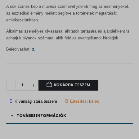
A sok színes kép a művész szemével jeleníti meg az eseményeket,
az esztétikai élmény mellett segítve a történetek megtartását
emlékezetünkben.
Alkalmas személyes olvasásra, áhítatok tartására és ajándékként is
adhatjuk olyanok számára, akik felé az evangéliumot hirdetjük.
Beleolvashat
itt.
KOSÁRBA TESZEM
Kívánságlistára teszem
Értesítést kérek
TOVÁBBI INFORMÁCIÓK