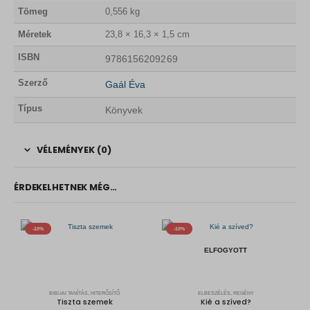
Tömeg
0,556 kg
Méretek
23,8 × 16,3 × 1,5 cm
ISBN
9786156209269
Szerző
Gaál Éva
Típus
Könyvek
VÉLEMÉNYEK (0)
ÉRDEKELHETNEK MÉG…
-10%
-10%
ELFOGYOTT
BIBLIAI TANÍTÁS, HITERŐSÍTŐ
ELBESZÉLÉS, REGÉNY
Tiszta szemek
Kié a szíved?