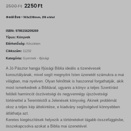
O
C
2250
Ft
2500
Ft
r
u
i
r
Gaál Éva -
163x238mm, 216 oldal
g
r
i
e
n
n
ISBN:
9786156209269
a
t
Típus:
Könyvek
l
p
Elérhetőség:
Készleten
p
r
r
i
Cikkszám:
11232
i
c
Kategória:
Gyermek - ifjúsági
c
e
e
i
A Jó Pásztor hangja Ifjúsági Biblia ideális a tizenévesek
w
s
a
:
korosztályának, mivel segít megnyitni Isten üzenetét számukra a mai
s
2
világban, mai nyelven. Olyan felnőttek is haszonnal forgathatják, akik
:
2
most ismerkednek a Bibliával, ugyanis a könyv a teljes Szentírást
2
5
5
0
felöleli harmincöt ószövetségi és negyvennégy újszövetségi
0
történettel a Teremtéstől a Jelenések könyvéig. Akinek problémát
0
F
okoz a teljes kép áttekintése, e kiadvány segítségével könnyebben
t
átláthatja azt.
F
.
t
Keretes kiegészítések helyezik a történeteket tágabb összefüggésbe,
.
összekapcsolva azokat a Biblia mai üzenetével.