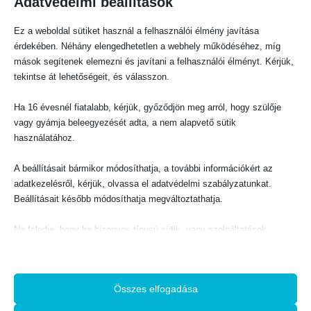
Adatvédelmi beállítások
s
1
:
0
1
8
2
0
Ez a weboldal sütiket használ a felhasználói élmény javítása
0
BIBLIAI TANÍTÁS, HITERŐSÍTŐ
BIBLIAI TANÍTÁS, HITERŐSÍTŐ
0
F
1914 – beteljesedett prófécia
Az Újszövetség legfontosabb fogalmai
t
érdekében. Néhány elengedhetetlen a webhely működéséhez, míg
F
.
t
mások segítenek elemezni és javítani a felhasználói élményt. Kérjük,
.
0
out of 5
0
out of 5
600
Ft
300
Ft
tekintse át lehetőségeit, és válasszon.
KOSÁRBA TESZEM
KOSÁRBA TESZEM
Ha 16 évesnél fiatalabb, kérjük, győződjön meg arról, hogy szülője
vagy gyámja beleegyezését adta, a nem alapvető sütik
használatához.
-10%
A beállításait bármikor módosíthatja, a további információkért az
adatkezelésről, kérjük, olvassa el adatvédelmi szabályzatunkat.
Beállításait később módosíthatja megváltoztathatja.
BIBLIAI TANÍTÁS, HITERŐSÍTŐ
BIBLIAI TANÍTÁS, HITERŐSÍTŐ
Az Atya vonzása
A Megfeszített diadala
Ne feledje, hogy ha bizonyos típusú sütik, vagy szolgáltatások
0
out of 5
0
out of 5
O
C
400
Ft
1440
Ft
1600
Ft
letiltása mellett dönt, az befolyásolhatja a webhely által nyújtott
r
u
i
r
élményét és az általunk kínált szolgáltatásokat.
g
r
KOSÁRBA TESZEM
KOSÁRBA TESZEM
i
e
n
n
a
t
Összes elfogadása
l
p
Alapvető
p
r
r
i
i
c