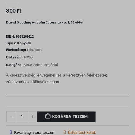
0
out of 5
800
Ft
David Gooding és John C. Lennox -
A/5, 72 oldal
ISBN:
9639209112
Típus:
Könyvek
Elérhetőség:
Készleten
Cikkszám:
10050
Kategória:
Bibliai tanítás, hiterősítő
A keresztyénség lényegének és a keresztyén felekezetek
zűrzavarának különválasztása.
KOSÁRBA TESZEM
Kívánságlistára teszem
Értesítést kérek