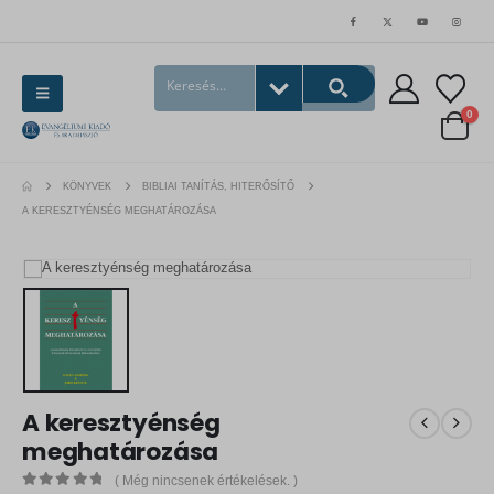
0
KÖNYVEK
BIBLIAI TANÍTÁS, HITERŐSÍTŐ
A KERESZTYÉNSÉG MEGHATÁROZÁSA
A keresztyénség
meghatározása
( Még nincsenek értékelések. )