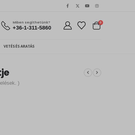
Miben segíthetünk?
0
+36-1-311-5860
VETÉS ÉS ARATÁS
tje
elések. )