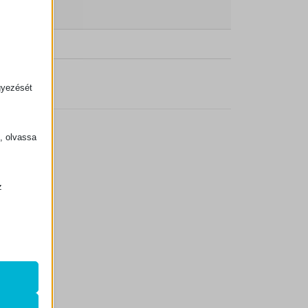
gyezését
k, olvassa
z
.
zek a