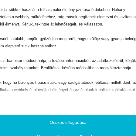
196
ldal sütiket használ a felhasználói élmény javítása érdekében. Néhány
tetlen a webhely működéséhez, míg mások segítenek elemezni és javítani a
Könyvek
lói élményt. Kérjük, tekintse át lehetőségeit, és válasszon.
snél fiatalabb, kérjük, győződjön meg arról, hogy szülője vagy gyámja belee
em alapvető sütik használatához.
ásait bármikor módosíthatja, a további információkért az adatkezelésről, kérjü
delmi szabályzatunkat. Beállításait később módosíthatja megváltoztathatja.
e, hogy ha bizonyos típusú sütik, vagy szolgáltatások letiltása mellett dönt, a
lhatja a webhely által nyújtott élményét és az általunk kínált szolgáltatásokat
Y
ÉLETRAJZ
Élő víznek forrására akadtak ott
ető
0
out of 5
C
300
Ft
pvető sütik és szolgáltatások biztosítják az oldal megfelelő működéséhez. E
u
r
és szolgáltatások a GDPR szerint nem igénylik a felhasználó hozzájárulását.
Összes elfogadása
OM
r
Részletek megjelenítése
e
KOSÁRBA TESZEM