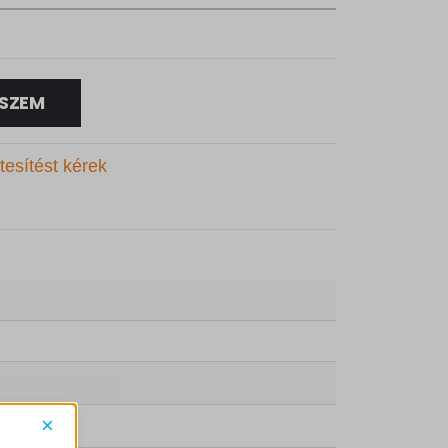
SZEM
tesítést kérek
×