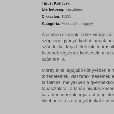
n
n
Típus:
Könyvek
a
t
Elérhetőség:
Készleten
l
p
Cikkszám:
11299
p
r
Kategória:
Elbeszélés, regény
r
i
i
c
A címben szereplő Lélek virágoske
c
e
szépsége gyönyörködteti annak néző
e
i
szándékkal tárja Lélek ihlette írása
w
s
Istennek legyenek kedvesek, mert c
a
:
számára is.
s
2
:
2
Móray Inke legújabb könyvében a rá
2
5
történeteinek, visszatekintéseinek e
5
0
tartalmaz, melyekben a gyermekkori
0
tapasztalatai, a tanári hivatás ke
0
F
karantén időszak egyaránt megjeleni
t
kisebbeket és a nagyobbakat is meg
F
.
t