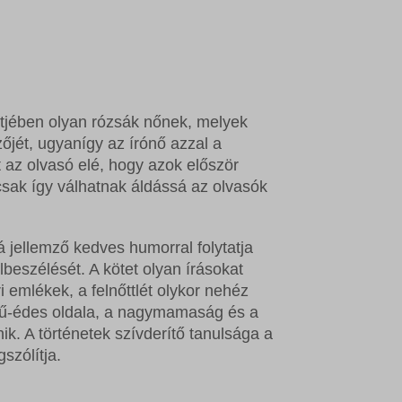
rtjében olyan rózsák nőnek, melyek
jét, ugyanígy az írónő azzal a
it az olvasó elé, hogy azok először
sak így válhatnak áldássá az olvasók
 jellemző kedves humorral folytatja
lbeszélését. A kötet olyan írásokat
 emlékek, a felnőttlét olykor nehéz
serű-édes oldala, a nagymamaság és a
k. A történetek szívderítő tanulsága a
szólítja.