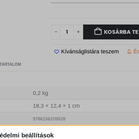
.
KOSÁRBA TE
Kívánságlistára teszem
Ér
TARTALOM
0,2 kg
18,3 × 12,4 × 1 cm
9786156209528
Móray Inke
édelmi beállítások