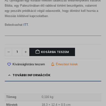
Az Újvilágban egy korábbi véletlen találkozás eredményeként vásárolt
Biblia, egy Palesztinában élő rabbival történt beszélgetés, valamint
egy peszáhi prédikáció végül odavezetik, hogy döntést kell hoznia a
Messiás kilétével kapcsolatban.
Beleolvashat
ITT.
KOSÁRBA TESZEM
Kívánságlistára teszem
Értesítést kérek
TOVÁBBI INFORMÁCIÓK
Tömeg
0,116 kg
Méretek
18,3 × 12,4 × 0,5 cm