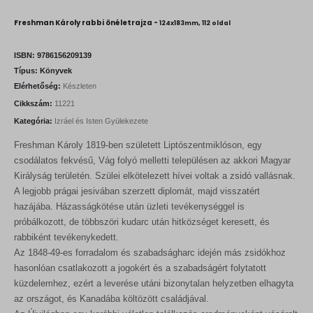
r
u
i
r
Freshman Károly rabbi önéletrajza -
124x183mm, 112 oldal
g
r
i
e
n
n
ISBN:
9786156209139
a
t
Típus:
Könyvek
l
p
Elérhetőség:
Készleten
p
r
r
i
Cikkszám:
11221
i
c
Kategória:
Izráel és Isten Gyülekezete
c
e
e
i
Freshman Károly 1819-ben született Liptószentmiklóson, egy
w
s
a
:
csodálatos fekvésű, Vág folyó melletti településen az akkori Magyar
s
9
Királyság területén. Szülei elkötelezett hívei voltak a zsidó vallásnak.
:
9
A legjobb prágai jesivában szerzett diplomát, majd visszatért
1
0
1
hazájába. Házasságkötése után üzleti tevékenységgel is
0
F
próbálkozott, de többszöri kudarc után hitközséget keresett, és
0
t
rabbiként tevékenykedett.
.
Az 1848-49-es forradalom és szabadságharc idején más zsidókhoz
F
t
hasonlóan csatlakozott a jogokért és a szabadságért folytatott
.
küzdelemhez, ezért a leverése utáni bizonytalan helyzetben elhagyta
az országot, és Kanadába költözött családjával.