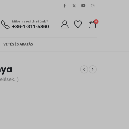
Miben segíthetünk?
0
+36-1-311-5860
VETÉS ÉS ARATÁS
nya
elések. )