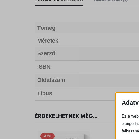
Tömeg
Méretek
Szerző
ISBN
Oldalszám
Típus
Adatv
ÉRDEKELHETNEK MÉG…
Ez a webo
elengedhe
felhaszná
-10%