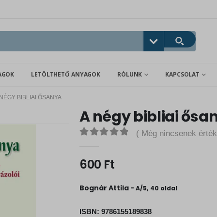
AGOK
LETÖLTHETŐ ANYAGOK
RÓLUNK
KAPCSOLAT
 NÉGY BIBLIAI ŐSANYA
A négy bibliai ősa
( Még nincsenek érték
0
out of 5
600
Ft
Bognár Attila -
A/5, 40 oldal
ISBN:
9786155189838