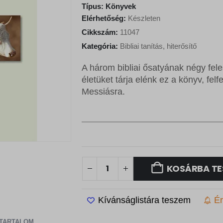
Típus:
Könyvek
Elérhetőség:
Készleten
Cikkszám:
11047
Kategória:
Bibliai tanítás, hiterősítő
A három bibliai ősatyának négy fel
életüket tárja elénk ez a könyv, fe
Messiásra.
KOSÁRBA TE
Kívánságlistára teszem
Ér
TARTALOM