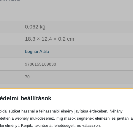
0,062 kg
18,3 × 12,4 × 0,2 cm
Bognár Attila
9786155189838
70
Könyvek
édelmi beállítások
ldal sütiket használ a felhasználói élmény javítása érdekében. Néhány
tetlen a webhely működéséhez, míg mások segítenek elemezni és javítani a
lói élményt. Kérjük, tekintse át lehetőségeit, és válasszon.