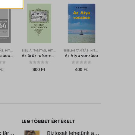
ek nem
BIBLIAI TANÍTÁS, HITERŐSÍTŐ
BIBLIAI TANÍTÁS, HITERŐSÍTŐ
BIBLIAI TANÍTÁS, HITERŐSÍTŐ
Az ő száma pedig 666 – Mikor jelenik meg a fenevad bélyege?
Az örök reformáció
Az Atya vonzása
f 5
0
out of 5
0
out of 5
Ft
800
Ft
400
Ft
LEGTÖBBET ÉRTÉKELT
Isten ígéreteinek tárháza
Biztosak lehetünk az evangéliumokban?