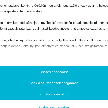
snél fiatalabb, kérjük, győződjön meg arról, hogy szülője vagy gyámja belee
em alapvető sütik használatához.
ásait bármikor módosíthatja, a további információkért az adatkezelésről, kérjü
delmi szabályzatunkat. Beállításait később módosíthatja megváltoztathatja.
e, hogy ha bizonyos típusú sütik, vagy szolgáltatások letiltása mellett dönt, a
lhatja a webhely által nyújtott élményét és az általunk kínált szolgáltatásokat
ető
pvető sütik és szolgáltatások biztosítják az oldal megfelelő működéséhez. E
és szolgáltatások a GDPR szerint nem igénylik a felhasználó hozzájárulását.
Összes elfogadása
Részletek megjelenítése
Csak a szükségesek elfogadása
ztikai
ie
isztikai sütik és szolgáltatások felhasználási információkat gyűjtenek, amelye
Beállítások mentése
vé teszik számunkra, hogy betekintést nyerjünk abba, hogyan lépnek kapcsol
SSID
tóink a weboldalunkkal.
Adatvédelmi irányelvek
otice*